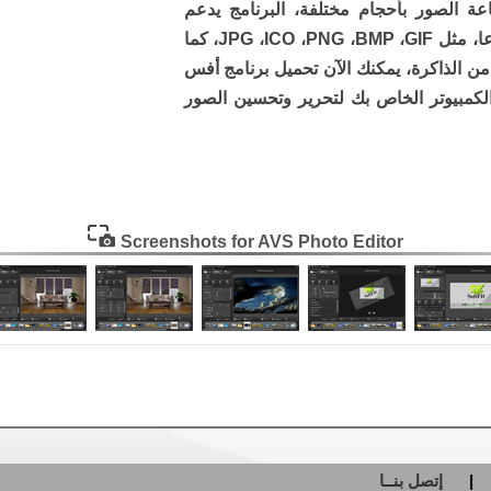
ة الصور بأحجام مختلفة، البرنامج يدعم
تحرير جميع صيغ الصور الأكثر شيوعا، مثل JPG ،ICO ،PNG ،BMP ،GIF، كما
 من الذاكرة، يمكنك الآن تحميل برنامج أفس
الكمبيوتر الخاص بك لتحرير وتحسين الصور
Screenshots for AVS Photo Editor
إتصل بنــا