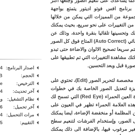
كما يساعدك على تنعيم الصور وجلعها أكثر
برنامج افس فوتو اديتور يتمتع بواجهة
موعة من المميزات التي يمكن من خلالها
 من التغييرات على نحو سريع، بحيث يمكنك
وتحسينها تلقائيا بنقرة واحدة، وذلك عن
الطريق النقر على زر التصحيح التلقائي (Auto Correct) المتاح فوق كل الصور
تم سريعا تصحيح الالوان والاضاءة حتى تبدو
ك مشاهدة التغييرات التي تم تطبيقها على
ورة قبل وبعد التحسين.
اصدار البرنامج:
74
الحجم:
B
ايضا البرنامج يوفر لك علامة تبويب مخصصة لتحرير الصور (Edit)، تحتوي على
الترخيص:
are
يزة لتعديل الصور الخاصة بك في خطوات
آخر تحديث:
24
قليلة، من بين أهم هذه الادوات أداة العين الحمراء (Red Eye) التي تسمح لك
نظام التشغيل:
ويند
وهذه العلامة الحمراء تظهر في العيون على
آخر تحميل:
 AM
كن المظلمة أو منخفضة الإضاءة، ايضا يمكنك
مرات التحميل:
44
 الصور، وإستخدام الفرشات لتنعيم سطح
التقييم:
5
/
غير مرغوب فيها، بالإضافة الى ذلك يمكنك