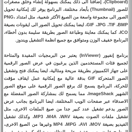
(Clipboard)، إضافتا الى ذلك يمكنك بسهولة إنشاء وخلق مصغرات
للصور (Thumbnail) بأبعاد مختلفة، البرنامج يوفر لك إمكانية تحويل
الصور الى مجموعة واسعة من الصيغ الأكثر شعبية، مثل امتداد PNG،
GIF ،JPG ،TIF ،BMP، ايضا يمكنك تحويل الصور الى ايقونات بصيغة
ICO، كما يمكنك معاينة وطباعة الصور بطريقة سليمة بدون أخطاء،
البرنامج خفيف الوزن ومتوافق مع جميع انظمة التشغيل ويندوز.
برنامج إنفيور (InViewer) يعتبر من البرمجيات المفيدة والمتاحة
لجميع فئات المستخدمين الذين يرغبون في عرض الصور الرقمية
على جهاز الكمبيوتر بطريقة مريحة ومثالية، ايضا يمكنك فتح وتشغيل
الصور المتحركة GIF بدقة عالية مع إمكانية عمل ايقاف مؤقت
للحركة، البرنامج يسمح لك برفع الصور الرقمية على موقع الصور
الشهير ImageShack، مما يسمح لك بمشاركة الصور المفضلة مع
الاصدقاء عبر صفحات الويب المختلفة، ايضا البرنامج بجانب عرض
الصور يدعم تشغيل عدد كبير جدا من صيغ الملفات الاخرى، مثل
تشغيل ملفات الصوت بصيغة MP3 ،M4A ،WAV، وكذلك تشغيل
الفيديو بصيغة MP4 ،MPG ،AVI ،MOV وغيرها من الصيغ الاخرى،
البرنامج عارض صور خفيف على النظام ويستهلك كمية صغيرة من