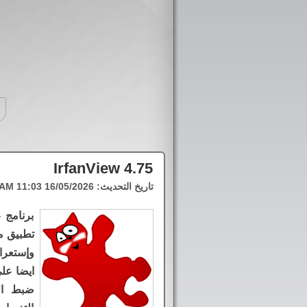
IrfanView 4.75
تاريخ التحديث:
16/05/2026 11:03 AM
برنامج 
تطبيق م
وإستعرا
ايضا على
ضبط ال