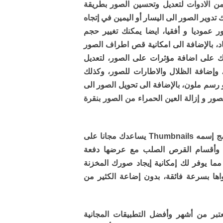
ضم مجموعة من الادوات لتعديل وتحسين الصور بطريقة
تدوير الصور الى اليسار أو اليمين في إتجاه
عموديا و أفقيا، ايضا يمكنك تغيير حجم
د، بالإضافة الى امكانية قص اطراف الصور
دك على اضافة مؤثرات على الصور، لتعديل
 وإضافة الظلال والاطارات للصور، وكذلك
رسم ملون، بالإضافة الى تحويل الصور الى
صور و إزالة العين الحمراء من الصور بنقرة
هناك تطبيق إضافي يأتي مع البرنامج إسمه Thumbnails يساعدك مجانا على
 وأقسام القرص الصلب مع عرضها دفعة
 يوفر لك إمكانية إيجاد صورك المخزنة
اها بسرعة فائقة، بدون إضاعة الكثير من
ج ايرفان فيو (IrfanView) يعتبر من أشهر وأفضل التطبيقات المجانية