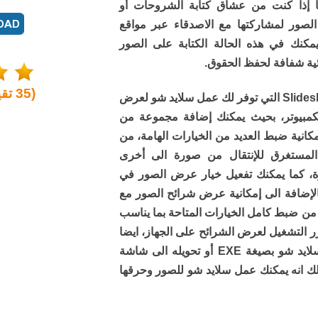
ك، ايضا إذا كنت من عشاق كتابة الشروحات أو
الصور لمشاركتها مع الاصدقاء عبر مواقع
مكنك في هذه الحالة الكتابة على الصور
ئية شفافة لحفظ الحقوق.
(
35
تقي
برنامج ايرفان فيو يأتي مع أداة Slideshow التي توفر لك عمل سلايد شو لعرض
لكمبيوتر، بحيث يمكنك إضافة مجموعة من
انية ضبط العديد من الخيارات الهامة، من
 المستغرق للإنتقال من صورة الى أخرى
رة، كما يمكنك تفعيل خيار عرض الصور في
لإضافة الى إمكانية عرض شرائح الصور مع
MP، بعد الانتهاء من ضبط كامل الخيارات المتاحة بما يناسب
زر التشغيل لعرض الشرائح على الجهاز، ايضا
البرنامج يوفر لك إمكانية حفظ السلايد شو بصيغة EXE أو تحويله الى شاشة
لأجمل من ذلك انه يمكنك عمل سلايد شو للصور وحرقها