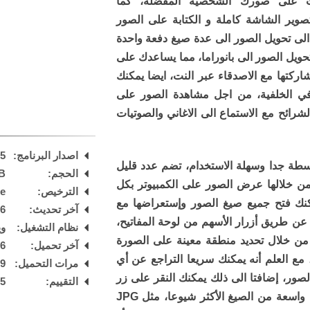
ات على صورك الشخصية المفضلة، كما
صوير الشاشة كاملة و الكتابة على الصور
 الى تحويل الصور الى عدة صيغ دفعة واحدة
ويل الصور الى بانوراما، مما يساعدك على
ركتها مع الاصدقاء عبر النت، ايضا يمكنك
في الخلفية، من اجل مشاهدة الصور على
شرائح مع الاستماع الى الاغاني والصوتيات
اصدار البرنامج:
75
بسطة جدا وسهلة الاستخدام، تضم عدد قليل
الحجم:
B
من خلالها عرض الصور على الكمبيوتر بكل
الترخيص:
are
كنك فتح جميع صيغ الصور وإستعراضها مع
آخر تحديث:
26
ة عن طريق أزرار الأسهم من لوحة المفاتيح،
نظام التشغيل:
ويند
من خلال تحديد منطقة معينة على الصورة
آخر تحميل:
 AM
مع العلم أنه يمكنك سريعا التراجع عن أي
مرات التحميل:
59
لصور، إضافتا الى ذلك يمكنك النقر على زر
التقييم:
5
/
الحفظ لتحويل الصور الى مجموعة واسعة من الصيغ الأكثر شيوعا، مثل JPG