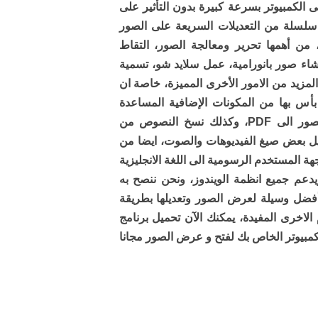
لكمبيوتر بسرعة كبيرة بدون التأثير على
ء سلسلة من التعديلات السريعة على الصور
من أهمها تحرير ومعالجة الصور، التقاط
شاء صور بانورامية، عمل سلايد شو، تسمية
لمزيد من الامور الأخرى المميزة، خاصة ان
بأس بها من المكونات الإضافية المساعدة
Plugin التي تسمح لك بتحويل الصور الى PDF، وكذلك نسخ النصوص من
يل بعض صيغ الفيديوهات والصوت، ايضا من
هة المستخدم الرسومية الى اللغة الانجليزية
ويدعم جميع انظمة الويندوز، ونحن ننصح به
فضل وسيلة لعرض الصور وتعديلها بطريقة
م الاخرى المفيدة، يمكنك الآن تحميل برنامج
كمبيوتر الخاص بك لفتح و عرض الصور مجانا