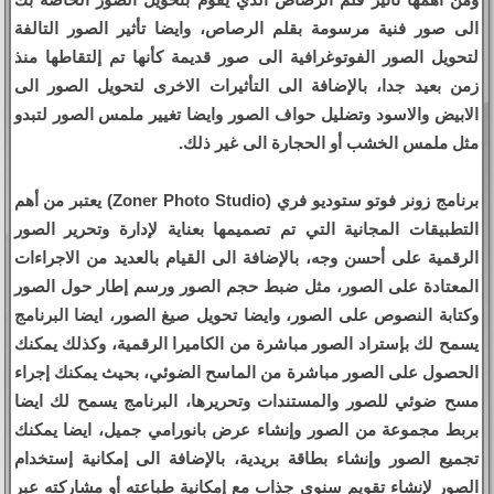
الى صور فنية مرسومة بقلم الرصاص، وايضا تأثير الصور التالفة
لتحويل الصور الفوتوغرافية الى صور قديمة كأنها تم إلتقاطها منذ
زمن بعيد جدا، بالإضافة الى التأثيرات الاخرى لتحويل الصور الى
الابيض والاسود وتضليل حواف الصور وايضا تغيير ملمس الصور لتبدو
مثل ملمس الخشب أو الحجارة الى غير ذلك.
برنامج زونر فوتو ستوديو فري (Zoner Photo Studio) يعتبر من أهم
التطبيقات المجانية التي تم تصميمها بعناية لإدارة وتحرير الصور
الرقمية على أحسن وجه، بالإضافة الى القيام بالعديد من الاجراءات
المعتادة على الصور، مثل ضبط حجم الصور ورسم إطار حول الصور
وكتابة النصوص على الصور، وايضا تحويل صيغ الصور، ايضا البرنامج
يسمح لك بإستراد الصور مباشرة من الكاميرا الرقمية، وكذلك يمكنك
الحصول على الصور مباشرة من الماسح الضوئي، بحيث يمكنك إجراء
مسح ضوئي للصور والمستندات وتحريرها، البرنامج يسمح لك ايضا
بربط مجموعة من الصور وإنشاء عرض بانورامي جميل، ايضا يمكنك
تجميع الصور وإنشاء بطاقة بريدية، بالإضافة الى إمكانية إستخدام
الصور لإنشاء تقويم سنوي جذاب مع إمكانية طباعته أو مشاركته عبر