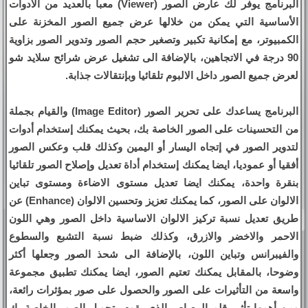
البرنامج يوفر لك عارض الصور (Viewer) معبأ بالعديد من الادوات
الأساسية التي يمكن من خلالها عرض جميع الصور المخزنة على
الكمبيوتر، مع إمكانية تكبير وتصغير حجم الصور وتدوير الصور بزاوية
90 درجة في الاتجاهين، بالإضافة الى تشغيل عرض شرائح سلايد شو
لعرض جميع الصور داخل الالبوم تلقائيا وبإنتقالات جذابة.
البرنامج يساعدك على تحرير الصور (Image Editor) والقيام بجملة
من التحسينات على الصور الخاصة بك، بحيث يمكنك إستخدام أدوات
لتدوير الصور في إتجاه اليسار أو اليمين وكذلك قلب وعكس الصور
أفقيا أو عموديا، ايضا يمكنك إستخدام أداة تعديل وإصلاح الصور تلقائيا
بنقرة واحدة، يمكنك ايضا تعديل مستوى الاضاءة ومستوى تباين
الالوان على الصور، كما يمكنك تعزيز وتحسين الالوان (Enhance) عن
طريق تعديل نسبة تركيز الالوان الاساسية داخل الصور وهي اللون
الاحمر والاخضر والازرق، وكذلك ضبط نسبة التشبع والسطوع
والفيبرانس وتباين اللون، بالإضافة الى شحذ الصور وجعلها أكثر
وضوحا، بالمقابل يمكنك تعتيم الصور، ايضا يمكنك تطبيق مجموعة
واسعة من التأثيرات على الصور والحصول على صور بمؤثرات رائعة،
ومن أهمها تأثير قلم الرصاص الذي يقوم بتحويل الصور الخاصة بك