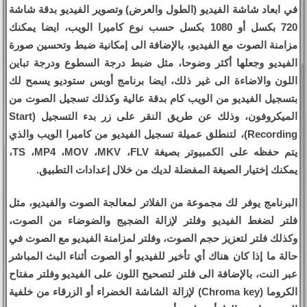
في ابعاد شاشة الفيديو (الطول والعرض) وتصوير الفيديو بدقة شاشة
720 بكسل أو 1080 بكسل حسب نوع كاميرا الويب، ايضا يمكنك
مزامنة الصوت مع الفيديو، بالإضافة الى إمكانية ضبط وتحسين صورة
الفيديو وجعلها أكثر وضوحا، مثل ضبط درجة السطوع ودرجة تباين
اللون والاضاءة الى غير ذلك، ايضا برنامج أوبس ستوديو يسمح لك
بتسجيل الفيديو من الويب كام بدقة عالية وكذلك تسجيل الصوت من
الميكروفون، وذلك عن طريق النقر على زر بدء التسجيل (Start
Recording)، لتنطلق عميلة تسجيل الفيديو من كاميرا الويب والذي
يتم حفظه على الكمبيوتر بصيغة TS ،MP4 ،MOV ،MKV ،FLV،
يمكنك إختيار الصيغة المفضلة لديك من خلال إعدادات التطبيق.
البرنامج يوفر لك مجموعة من الفلاتر لمعالجة الصوت والفيديو، مثل
فلتر لضغط الفيديو وفلتر لإزالة الضجيج والضوضاء من الصوت،
وكذلك فلتر لتعزيز حجم الصوت، وفلتر لمزامنة الفيديو مع الصوت في
حالة ما إذا كان هناك أي تأخير للفيديو أو الصوت أثناء البث المباشر
عبر النت، بالإضافة الى فلتر لتصحيح اللون على الفيديو وفلتر مفتاح
الكروما (Chroma key) لإزالة الشاشة الخضراء أو الزرقاء من خلفية