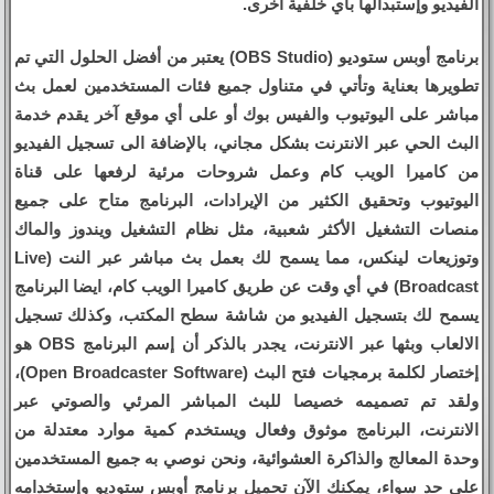
الفيديو وإستبدالها بأي خلفية أخرى.
برنامج أوبس ستوديو (OBS Studio) يعتبر من أفضل الحلول التي تم
تطويرها بعناية وتأتي في متناول جميع فئات المستخدمين لعمل بث
مباشر على اليوتيوب والفيس بوك أو على أي موقع آخر يقدم خدمة
البث الحي عبر الانترنت بشكل مجاني، بالإضافة الى تسجيل الفيديو
من كاميرا الويب كام وعمل شروحات مرئية لرفعها على قناة
اليوتيوب وتحقيق الكثير من الإيرادات، البرنامج متاح على جميع
منصات التشغيل الأكثر شعبية، مثل نظام التشغيل ويندوز والماك
وتوزيعات لينكس، مما يسمح لك بعمل بث مباشر عبر النت (Live
Broadcast) في أي وقت عن طريق كاميرا الويب كام، ايضا البرنامج
يسمح لك بتسجيل الفيديو من شاشة سطح المكتب، وكذلك تسجيل
الالعاب وبثها عبر الانترنت، يجدر بالذكر أن إسم البرنامج OBS هو
إختصار لكلمة برمجيات فتح البث (Open Broadcaster Software)،
ولقد تم تصميمه خصيصا للبث المباشر المرئي والصوتي عبر
الانترنت، البرنامج موثوق وفعال ويستخدم كمية موارد معتدلة من
وحدة المعالج والذاكرة العشوائية، ونحن نوصي به جميع المستخدمين
على حد سواء، يمكنك الآن تحميل برنامج أوبس ستوديو وإستخدامه