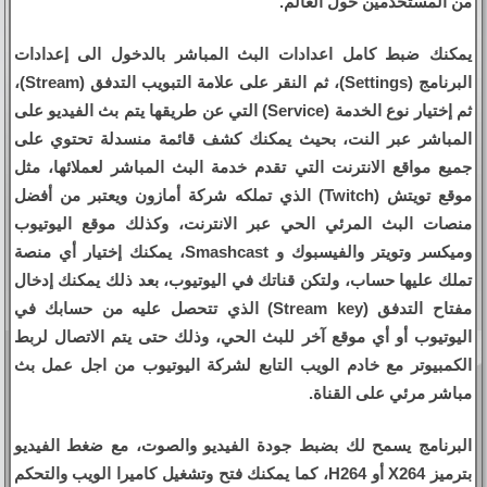
من المستخدمين حول العالم.
يمكنك ضبط كامل اعدادات البث المباشر بالدخول الى إعدادات
البرنامج (Settings)، ثم النقر على علامة التبويب التدفق (Stream)،
ثم إختيار نوع الخدمة (Service) التي عن طريقها يتم بث الفيديو على
المباشر عبر النت، بحيث يمكنك كشف قائمة منسدلة تحتوي على
جميع مواقع الانترنت التي تقدم خدمة البث المباشر لعملائها، مثل
موقع تويتش (Twitch) الذي تملكه شركة أمازون ويعتبر من أفضل
منصات البث المرئي الحي عبر الانترنت، وكذلك موقع اليوتيوب
وميكسر وتويتر والفيسبوك و Smashcast، يمكنك إختيار أي منصة
تملك عليها حساب، ولتكن قناتك في اليوتيوب، بعد ذلك يمكنك إدخال
مفتاح التدفق (Stream key) الذي تتحصل عليه من حسابك في
اليوتيوب أو أي موقع آخر للبث الحي، وذلك حتى يتم الاتصال لربط
الكمبيوتر مع خادم الويب التابع لشركة اليوتيوب من اجل عمل بث
مباشر مرئي على القناة.
البرنامج يسمح لك بضبط جودة الفيديو والصوت، مع ضغط الفيديو
بترميز X264 أو H264، كما يمكنك فتح وتشغيل كاميرا الويب والتحكم