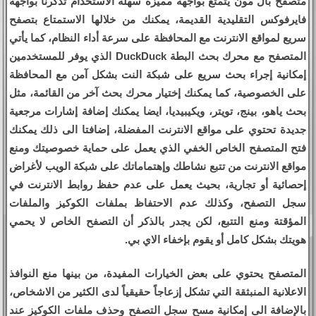
متصفح بال مون يتمتع بواجهة مميزة سهلة الاستخدام تذكرنا بواجهة
فايرفوكس التقليدية القديمة، يمكنك من خلالها الاستمتاع بتصفح
سريع لمواقع الانترنت مع المحافظة على سرعة أداء النظام، كما يأتي
المتصفح مع محرك بحث البطة DuckDuck الذي يوفر للمستخدمين
إمكانية إجراء بحث سريع على شبكة النت بشكل آمن مع المحافظة
على الخصوصية، كما يمكنك إختيار محرك بحث آخر من القائمة، مثل
بحث ياهو، بينج، تويتر، ويكيبيديا، ايضا يمكنك إضافة إشارات مرجعية
جديدة تحتوي على مواقع الانترنت المفضلة، إضافتا الى ذلك يمكنك
فتح المتصفح الخاص الخفي الذي يعمل على حماية خصوصيتك ومنع
مواقع الانترنت من تتبع نشاطك وإهتماماتك على شبكة الويب لأغراض
إحصائية أو تجارية، بحيث يعمل على عدم حفظ روابط الانترنت في
سجل التصفح، وكذلك عدم الاحتفاظ بملفات الكوكيز والملفات
المؤقتة ومنع التتبع، لكن يجدر بالذكر أن التصفح الخاص لا يحمي
هويتك بشكل كامل أو يقوم بإخفاء الاي بي.
المتصفح يحتوي على بعض الخيارات المفيدة، من بينها منع النوافذ
الاعلانية المنبثقة التي تشكل إزعاجاً حقيقياً لدى الكثير من الاشخاص،
بالإضافة الى إمكانية مسح سجل التصفح وحذف ملفات الكوكيز عند