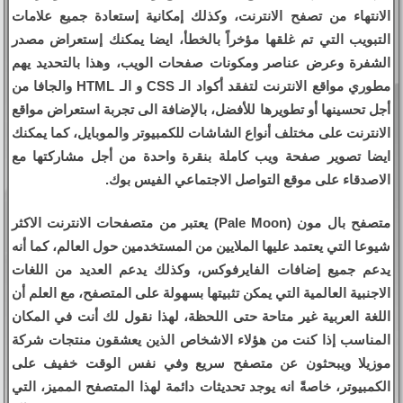
الانتهاء من تصفح الانترنت، وكذلك إمكانية إستعادة جميع علامات
التبويب التي تم غلقها مؤخراً بالخطأ، ايضا يمكنك إستعراض مصدر
الشفرة وعرض عناصر ومكونات صفحات الويب، وهذا بالتحديد يهم
مطوري مواقع الانترنت لتفقد أكواد الـ CSS و الـ HTML والجافا من
أجل تحسينها أو تطويرها للأفضل، بالإضافة الى تجربة استعراض مواقع
الانترنت على مختلف أنواع الشاشات للكمبيوتر والموبايل، كما يمكنك
ايضا تصوير صفحة ويب كاملة بنقرة واحدة من أجل مشاركتها مع
الاصدقاء على موقع التواصل الاجتماعي الفيس بوك.
متصفح بال مون (Pale Moon) يعتبر من متصفحات الانترنت الاكثر
شيوعا التي يعتمد عليها الملايين من المستخدمين حول العالم، كما أنه
يدعم جميع إضافات الفايرفوكس، وكذلك يدعم العديد من اللغات
الاجنبية العالمية التي يمكن تثبيتها بسهولة على المتصفح، مع العلم أن
اللغة العربية غير متاحة حتى اللحظة، لهذا نقول لك أنت في المكان
المناسب إذا كنت من هؤلاء الاشخاص الذين يعشقون منتجات شركة
موزيلا ويبحثون عن متصفح سريع وفي نفس الوقت خفيف على
الكمبيوتر، خاصةً انه يوجد تحديثات دائمة لهذا المتصفح المميز، التي