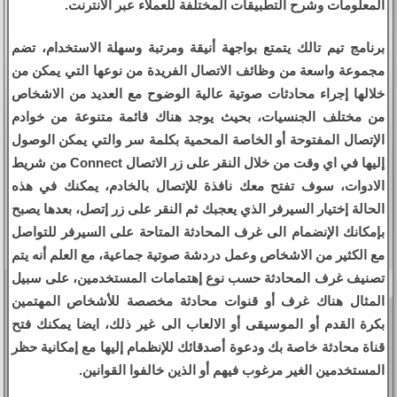
المعلومات وشرح التطبيقات المختلفة للعملاء عبر الانترنت.
برنامج تيم تالك يتمتع بواجهة أنيقة ومرتبة وسهلة الاستخدام، تضم
مجموعة واسعة من وظائف الاتصال الفريدة من نوعها التي يمكن من
خلالها إجراء محادثات صوتية عالية الوضوح مع العديد من الاشخاص
من مختلف الجنسيات، بحيث يوجد هناك قائمة متنوعة من خوادم
الإتصال المفتوحة أو الخاصة المحمية بكلمة سر والتي يمكن الوصول
إليها في اي وقت من خلال النقر على زر الاتصال Connect من شريط
الادوات، سوف تفتح معك نافذة للإتصال بالخادم، يمكنك في هذه
الحالة إختيار السيرفر الذي يعجبك ثم النقر على زر إتصل، بعدها يصبح
بإمكانك الإنضمام الى غرف المحادثة المتاحة على السيرفر للتواصل
مع الكثير من الاشخاص وعمل دردشة صوتية جماعية، مع العلم أنه يتم
تصنيف غرف المحادثة حسب نوع إهتمامات المستخدمين، على سبيل
المثال هناك غرف أو قنوات محادثة مخصصة للأشخاص المهتمين
بكرة القدم أو الموسيقى أو الالعاب الى غير ذلك، ايضا يمكنك فتح
قناة محادثة خاصة بك ودعوة أصدقائك للإنظمام إليها مع إمكانية حظر
المستخدمين الغير مرغوب فيهم أو الذين خالفوا القوانين.