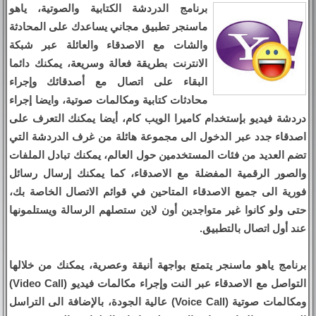
برنامج الدردشة الكتابية والصوتية، ياهو
ماسنجر تطبيق مجاني يساعدك على المحادثة
والشات مع الاصدقاء والعائلة عبر شبكة
الانترنت بطريقة فعالة وسريعة، يمكنك دائما
البقاء على اتصال مع أصدقائك وإجراء
محادثات كتابية ومكالمات صوتية، وايضا إجراء
دردشة فيديو بإستخدام كاميرا الويب كام، أيضا يمكنك التعرف على
اصدقاء جدد عبر الدخول الى مجموعة هائلة من غرف الدردشة التي
تضم العديد من فئات المستخدمين حول العالم، يمكنك تبادل الملفات
والصور الرقمية المفضلة مع الاصدقاء، كما يمكنك إرسال رسائل
فورية الى جميع الاصدقاء المتاحين في قوائم الاتصال الخاصة بك،
حتى ولو كانوا غير متواجدين أون لاين ستصلهم الرسالة ويستلمونها
عند أول اتصال بالتطبيق.
برنامج ياهو ماسنجر يتمتع بواجهة أنيقة وعصرية، يمكنك من خلالها
التواصل مع الاصدقاء عبر النت وإجراء مكالمات فيديو (Video Call)
ومكالمات صوتية (Voice Call) عالية الجودة، بالإضافة الى التراسل