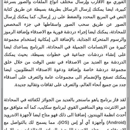
الفوري مع الاقارب وإرسال مختلف انواع الملفات والصور بسرعة
كبيرة، ايضا يمكنك إرسال الرسائل بطريقة بسيطة عن طريق كتابة
النص في المربع المحدد والضغط على زر إرسال، كما يمكنك إرسال
الصور عن طريق سحب الصور واسقاطها في جزء المخصص
للمحادثة، يمكنك ايضا إجراء دردشة فورية مع الاصدقاء وإضافة الرموز
والرسوم المتحركة الجذابة، بالإضافة الى إمكانية إستخدام مجموعة
كبيرة من الابتسامات الجميلة في المحادثة، البرنامج يساعدك ايضا
على إنشاء دردشات جماعية في خطوات بسيطة، بحيث يمكنك
الدردشة مع العديد من الاصدقاء في نفس الوقت من خلال خلق
مجموعة دردشة خاصة وإضافة ودعوة الاصدقاء المطلوبين، ايضا
يمكنك تصفح والإنضمام الى مجموعات عامة والتعرف على أصدقاء
جدد من جميع أنحاء العالم، والتعرف على ثقافات وتقاليد جديدة.
لقد فاز برنامج ياهو ماسنجر بالعديد من الجوائز لكفائته في المحادثة
عبر الانترنت وهو المنافس القوي لبرنامج سكايب، كما أنه متوافق مع
أحدث انظمة الويندوز، إضافتا الى ذلك فهو متاح ايضا لأجهزة الاندرويد
(Android) وأجهزة آي أو إس (iOS)، مما يسمح لك بالتواصل مع
الاصدقاء عبر مختلف الاجهزة اللوحية والهواتف النقالة اندرويد والايباد