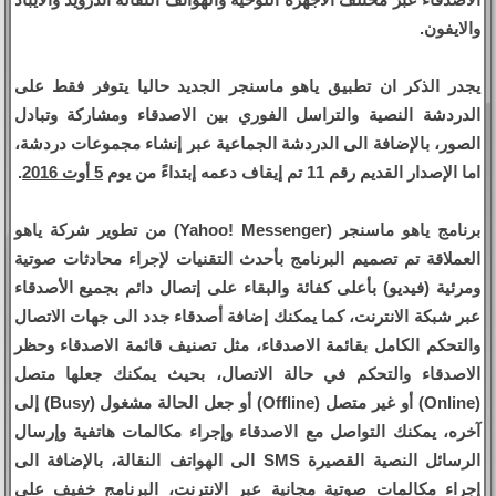
والايفون.
يجدر الذكر ان تطبيق ياهو ماسنجر الجديد حاليا يتوفر فقط على
الدردشة النصية والتراسل الفوري بين الاصدقاء ومشاركة وتبادل
الصور، بالإضافة الى الدردشة الجماعية عبر إنشاء مجموعات دردشة،
اما الإصدار القديم رقم 11 تم إيقاف دعمه إبتداءً من يوم
5 أوت 2016
.
برنامج ياهو ماسنجر (Yahoo! Messenger) من تطوير شركة ياهو
العملاقة تم تصميم البرنامج بأحدث التقنيات لإجراء محادثات صوتية
ومرئية (فيديو) بأعلى كفائة والبقاء على إتصال دائم بجميع الأصدقاء
عبر شبكة الانترنت، كما يمكنك إضافة أصدقاء جدد الى جهات الاتصال
والتحكم الكامل بقائمة الاصدقاء، مثل تصنيف قائمة الاصدقاء وحظر
الاصدقاء والتحكم في حالة الاتصال، بحيث يمكنك جعلها متصل
(Online) أو غير متصل (Offline) أو جعل الحالة مشغول (Busy) إلى
آخره، يمكنك التواصل مع الاصدقاء وإجراء مكالمات هاتفية وإرسال
الرسائل النصية القصيرة SMS الى الهواتف النقالة، بالإضافة الى
إجراء مكالمات صوتية مجانية عبر الانترنت، البرنامج خفيف على