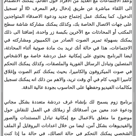
وعقد الاجتماعات مع العديد من الافراد حول العالم، يمكنك الانضمام
الى اللقاء مباشرة عن طريق إدخال رقم المعرف ID أو تسجيل
الدخول، كما يمكنك عمل إجتماع جديد ودعوة الاصدقاء المتواجدين
على جهات الاتصال الخاصة بك، وكذلك يمكنك مشاركة شاشة سطح
المكتب أو المحادثات مع الآخرين بكبسة زر واحدة، إضافتا الى ذلك
يمكنك بسهولة تمرير الصوت الصادر من الكمبيوتر ومشاركته في
الاجتماعات، هذا في حالة أنك تريد بث مادة صوتية أثناء المحادثة،
ايضا البرنامج يحتوي على إمكانية عمل دردشة خاصة مع الاشخاص
المتصلين وتبادل الرسائل الفورية والملصقات، وكذلك يمكنك التحكم
في صوت الميكروفون والكاميرا، بحيث يمكنك كتم الصوت وإغلاق
كاميرا الويب كام في أي وقت تريد، والاهم من ذلك انه يمكنك تسجيل
مكالمات الفيديو وحفظها على الحاسوب بجودة عالية الدقة.
برنامج زوم يسمح لك بإنشاء غرف دردشة متعددة بشكل مجاني
ودعوة عدد معين من أصدقائك أو زملائك في العمل للنقاش حول
موضوع ما متعلق بالاعمال مع إمكانية تبادل المستندات والصور
والفيديوهات بشكل آمن، ايضا من خلال اعدادات البروفايل أو الملف
الشخصي يمكنك التحكم في حالة اتصالك، في حالة ما إذا كنت