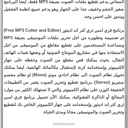
المجاني يدعم تقطيع ملفات الصوت بصيغة MP3 فقط، ايضا البرنامج
صغير الحجم وخفيف جدا على الجهاز وهو يدعم جميع انظمة التشغيل
ويندوز على احسن وجه.
برنامج فري امبي ثري كتر اند اديتور (Free MP3 Cutter and Editor)
تم تصميمه وتطويره من اجل تحرير ملفات الموسيقى بصيغة MP3
ومساعدة المستخدمين على تقطيع مقاطع من الموسيقى من اجل
الاستفادة منها في مشاريع المونتاج الصوتية أو وضعها نغمات للهاتف
النقال، بحيث يمكنك قص مقطع من الصوت وحفظه على جهاز
الكمبيوتر وإستخدامه كرنة لإستقبال مكالماتك الهاتفية، ايضا يمكنك
تحويل نظام الصوت الى نظام احادي مونو (Mono) او نظام مجسم
ستيريو (Stereo) ،برنامج تقطيع وتحرير الصوت يعتبر من التطبيقات
الخفيفة الوزن على نظام الكمبيوتر والتي لا تستهلك الكثير من موارد
المعالج أو الذاكرة العشوائية، يمكنك الآن تحميل برنامج فري امبي
ثري كتر اند اديتور وإستخدامه على جهاز الكمبيوتر الخاص بك لتقطيع
وتحرير الصوت والموسيقى مجانا ومدى الحياة.
Advertisement