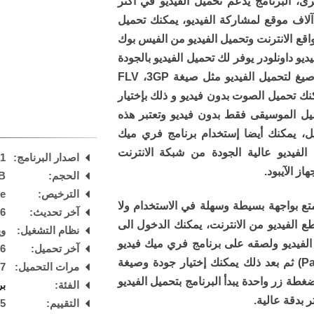
ى، البرنامج يدعم تحميل الفيديو في اكثر
ن 10 آلاف موقع لمشاركة الفيديو، يمكنك تحميل
اقع الانترنت وتحميل الفيديو من الفيس بوك
يو داونلودر يوفر لك تحميل الفيديو بالجودة
التي تريدها فهو يعرض عليك عدة صيغ لتحميل الفيديو مثل صيغة FLV ،3GP
غة MKV، ايضا يمكنك تحميل الصوت بدون فيديو و ذلك بإختيار
ريد تحميل الموسيقى فقط بدون فيديو وتعتبر هذه
ل، يمكنك أيضا إستخدام برنامج فري ميك
الفيديو عالية الجودة من شبكة الانترنت
اصدار البرنامج:
.1
از الآيبود.
الحجم:
B
الترخيص:
are
متع بواجهة بسيطة وسهلة في الاستخدام ولا
آخر تحديث:
26
ع الفيديو من الانترنت، يمكنك الدخول الى
نظام التشغيل:
ويند
الفيديو ولصقه على برنامج فري ميك فيديو
آخر تحميل:
 PM
داونلودر عن طريق زر (Paste URL) ثم بعد ذلك يمكنك إختيار جودة وصيغة
مرات التحميل:
37
بضغطة زر واحدة يبدأ البرنامج بتحميل الفيديو
الفئة:
بر
 بدقة عالية.
التقييم:
5
/