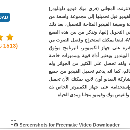
انترنت المجاني (فري ميك فيديو داونلودر)
فيديو قبل تحميلها إلى مجموعة واسعة من
وصيغة الفيديو المتاحة للتحميل، بعد ذلك
 التحويل إليها، ونذكر من بين هذه الصيغ
صيغة FLV ،3GP ،MKV وصيغة AVI، ايضا يمكنك استخراج وفصل الصوت من
(
1513
تق
 وتحميله مباشرة على جهاز الكمبيوتر، البرنامج موثوق
ويندوز ويعتبر أداة قوية وبمميزات خاصة
ت ولقد تحصل على الكثير من الجوائز وله
لم، كما انه يدعم تحميل الفيديو من جميع
اركة الفيديو أون لاين، يمكنك الآن تحميل
وإستخدامه على جهاز الكمبيوتر الخاص بك
والفيس بوك وفيميو مجانا ومدى الحياة.
Screenshots for Freemake Video Downloader