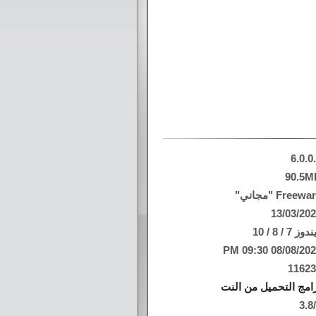
6.0.0
90.5M
Freew "مجاني"
13/03/20
وز 7 / 8 / 10
08/08/2026 09:30
1162
امج التحميل من النت
3.8