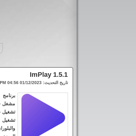
ImPlay 1.5.1
تاريخ التحديث:
01/12/2023 04:56 PM
برنامج 
مشغل خ
تشغيل جم
تشغيل ا
والبلو