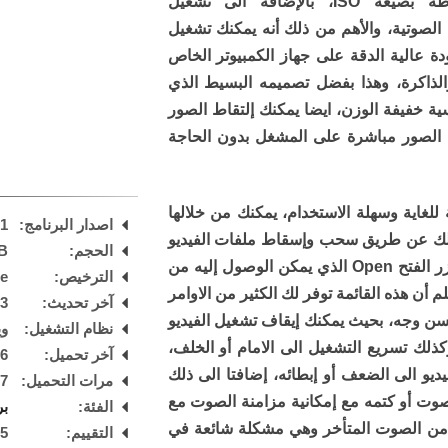
المضغوطة بصيغة ISO، بالإضافة الى تشغيل
 الصوتية، والأهم من ذلك أنه يمكنك تشغيل
ة عالية الدقة على جهاز الكمبيوتر الخاص
الذاكرة، وهذا بفضل تصميمه البسيط الذي
ة خفيفة الوزن، ايضا يمكنك إلتقاط الصور
 الصور مباشرة على المشغل بدون الحاجة
 للغاية وسهلة الاستخدام، يمكنك من خلالها
اصدار البرنامج:
.1
ذلك عن طريق سحب وإسقاط ملفات الفيديو
الحجم:
B
على واجهة المشغل أو عن طريق زر الفتح Open الذي يمكن الوصول إليه من
الترخيص:
are
لم أن هذه القائمة توفر لك الكثير من الاوامر
آخر تحديث:
23
ن وجه، بحيث يمكنك إيقاف تشغيل الفيديو
نظام التشغيل:
ويند
ذلك تسريع التشغيل الى الامام أو الخلف،
آخر تحميل:
 AM
يو الى الضعف أو إبطائه، إضافتا الى ذلك
مرات التحميل:
17
ت أو كتمه مع إمكانية مزامنة الصوت مع
الفئة:
بر
 من الصوت المتأخر وهي مشكلة شائعة في
التقييم:
5
/