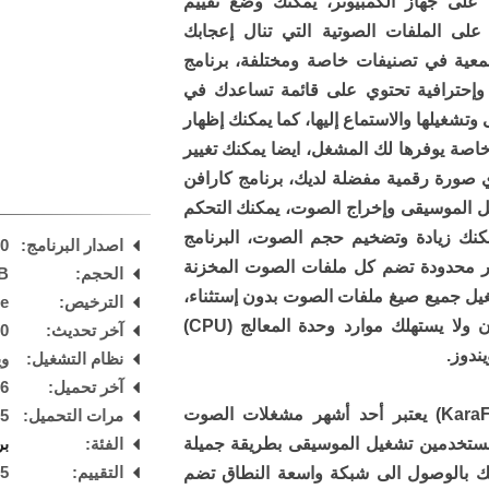
 على جهاز الكمبيوتر، يمكنك وضع تقييم
 على الملفات الصوتية التي تنال إعجابك
معية في تصنيفات خاصة ومختلفة، برنامج
ة وإحترافية تحتوي على قائمة تساعدك في
تشغيلها والاستماع إليها، كما يمكنك إظهار
L) على شاشة خاصة يوفرها لك المشغل، ايضا يمكنك تغيير
صورة رقمية مفضلة لديك، برنامج كارافن
شغيل الموسيقى وإخراج الصوت، يمكنك التحكم
نك زيادة وتضخيم حجم الصوت، البرنامج
اصدار البرنامج:
.0
ر محدودة تضم كل ملفات الصوت المخزنة
الحجم:
B
ل جميع صيغ ملفات الصوت بدون إستثناء،
الترخيص:
are
كما أنه مشغل صوت خفيف الوزن ولا يستهلك موارد وحدة المعالج (CPU)
آخر تحديث:
20
ندوز.
نظام التشغيل:
ويند
آخر تحميل:
 AM
برنامج كارافن بلاير (KaraFun Player) يعتبر أحد أشهر مشغلات الصوت
مرات التحميل:
75
لمستخدمين تشغيل الموسيقى بطريقة جميلة
الفئة:
بر
لك بالوصول الى شبكة واسعة النطاق تضم
التقييم:
5
/