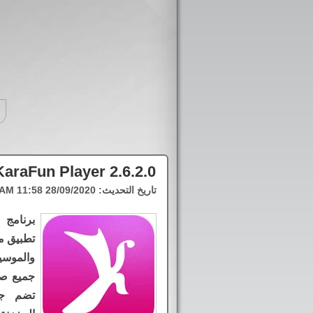
KaraFun Player 2.6.2.0
تاريخ التحديث:
28/09/2020 11:58 AM
برنامج 
تطبيق م
والموسي
جميع صي
تضم جم