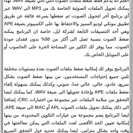
العلم انه يدعم فقط ضغط ملفات الصوت التي تأتي بصيغة WAV، لهذا
يمكنك تحويل الملفات الصوتية الخاصة بك من MP3 الى WAV عبر
أي برنامج آخر لتحويل الصوت، ثم ضغطها بسرعة فائقة عن طريق
تطبيق مونكي اوديو المميز والاحتفاظ بها على الكمبيوتر بصيغة APE
وهي أحد التنسيقات التابعة لشركة ابل، خاصة ان البرنامج يمكنه
ضغط الصوت بنسبة تصل الى أكثر من 50% بدون فقدان جودة
الصوت، مما يوفر لك الكثير من المساحة الحرة على الحاسوب أو
على الموبايل الخاص بك.
البرنامج يوفر لك إمكانية ضغط ملفات الصوت بعدة مستويات مختلفة
تلبي جميع إحتياجات المستخدمين، من بينها ضغط الصوت بشكل
سريع، عادي، عالي، عالي جدا، جنوني، وكذلك يمكنك بسهولة إلغاء
ضغط ملفات APE وإعادة تحويلها الى صيغة WAV، كما يمكنك ايضا
التحقق من سلامة الملفات عبر مجموعة من اختبارات CRC، إضافتا
الى ذلك يمكنك تحويل ملفات الصوت APL أو MAC الى صيغة APE،
ايضا البرنامج يضم مجموعة من خيارات التكوين المحدودة، من بينها
إمكانية تعيين الحد الأقصى لعدد الملفات التي يمكن معالجتها في
وقت واحد بشكل متزامن، ايضا يمكنك تحديد خيار التحقق السريع