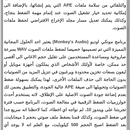
والتلقائي من سلامة ملفات APE التي يتم إنشائها، بالإضافة الى
إمكانية تحديد خيار تشغيل الصوت عند إتمام مهمة الضغط بنجاح،
وكذلك يمكنك تعديل مسار مجلد الإخراج الافتراضي لحفظ ملفات
الصوت.
برنامج مونكي اوديو (Monkey's Audio) يعتبر احد الحلول المجانية
المميزة التي تم تصميمها خصيصا لضغط ملفات الصوت WAV بسرعة
صاروخية ومساعدة المستخدمين على تقليل حجم الاغاني الى أقصى
حد ممكن، خاصة لأولئك الأشخاص الذي يملكون أجهزة موبايل أو
ايفون بسعات تخزين محدودة ويرغبون في تنزيل المزيد من الصوتيات
بدون الحاجة الى حذف الملفات الأخرى، لهذا يمكنك بسهولة ضغط
الصوتيات وتحويلها الى صيغة APE عالية الجودة، والتطبيق يضمن لك
بعدم إضاعة جودة الصوت الاصلية على الإطلاق، لانه يستخدم أحدث
خوارزميات الضغط الرقمية في معالجة الصوت، البرنامج حسب فترة
تجربتنا على ويندوز 10، لم نواجه اي اخطاء، كما لاحظنا انه سريع جدا
في ضغط الصوت، وكذلك قمنا بضغط ملف صوتي بحجم 1 ميجابايت،
بعد الضغط اصبح الحجم 500 كيلوبايت، مع العلم انه لا يوجد أي