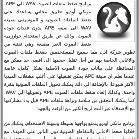
برنامج ضغط ملفات الصوت WAV الى APE،
مونكي أوديو تطبيق مجاني يساعدك على
ضغط الملفات الصوتية و الموسيقى بصيغة
WAV الى صيغة APE بدون فقدان جودة
الصوت، وذلك عن طريق استخدام خوارزمية
ضغط الصوت الغير مضيعة وهي تقنية من
تطوير شركة ابل، مما يسمح للمستخدمين بضغط ملفات الصوت
والاغاني الخاصة بهم من أجل تقليل حجمها الى اقصى حد ممكن مع
المحافظة على بيانات جودة الصوت الاصلية بشكل كامل، خاصة
عندما نعلم ان صيغة APE يمكن تشغيلها على أغلب مشغلات الميديا
الأكثر شيوعا، بالإضافة الى ذلك يمكنك تحويل الملفات الصوتية بنقرة
واحدة، وكذلك إلغاء ضغط ملفات الصوت APE وتحويلها الى WAV،
كما يمكنك التحقق من سلامة ونزاهة ملفات APE قبل بدء مشاركتها
مع الاصدقاء عبر النت لربح الكثير من الوقت والجهد.
برنامج مانكي اوديو يتمتع بواجهة بسيطة وسهلة الاستخدام، يمكنك من
خلالها ضغط الاغاني والمقاطع الصوتية دون التاثير على الجودة، مع