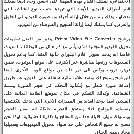
الاجتماعي، يمكنك القيام بهذه المهمة على أحسن وجه، ايضا يمكنك
قص أطراف الفيديو بالأبعاد التي تريدها حسب نوع الشاشة التي
تفضلها، وذلك يتم من خلال إزالة أجزاء من صورة الفيديو في الطول
والعرض، كما يمكنك ايضا إزالة الضجيج والضوضاء من الفيديو.
برنامج Prism Video File Converter يعتبر من افضل تطبيقات
تحويل الفيديو المجانية الذي يأتي مع كم هائل من الوظائف المفيدة،
خاصةً انه يدعم تحويل افلام البلوراي عالية الدقة، كما يدعم تحويل
الفيديوهات ورفعها مباشرة عبر الانترنت على موقع اليوتيوب، فيمو،
تويتر، دروب بوكس الى غير ذلك من مواقع الويب الأخرى، ايضا
البرنامج يسمح لك بوضع علامة مائية شفافة على الفيديو عن طريق
إضافة صورة شعار مع إمكانية التحكم في حجم الصورة ونسبة
الشفافية، وكذلك التحكم في مكان تموضع العلامة المائية على
الفيديو، ايضا يوجد العديد من المميزات الاخرى التي ندعك لتكتشفها
بنفسك، البرنامج فعلا يستحق التجربة خاصّةً انه صغير الحجم
ويستهلك موارد قليلة جدا من المعالج والذاكرة العشوائية، لهذا نحن
ننصح به جميع الاشخاص على حد سواء لتحويل الفيديوهات وتعديلها
مجانا ومدى الحياة.