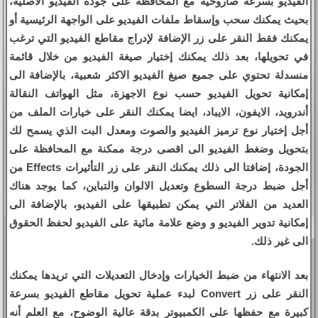
الفيديو بسرعة صاروخية مع المحافظة على جودة الفيديو الاصلية،
بحيث يمكنك سحب وإسقاط ملفات الفيديو على الواجهة الرئيسية أو
يمكنك فقط النقر على زر الإضافة لإدراج مقاطع الفيديو التي ترغب
في تحويلها، بعد ذلك يمكنك إختيار صيغة الفيديو من خلال قائمة
منسدلة تحتوي على جميع صيغ الفيديو الاكثر شعبية، بالإضافة الى
إمكانية تحويل الفيديو حسب نوع الاجهزة، مثل الهواتف النقالة
أندرويد، الايفون، الايباد، ايضا يمكنك النقر على خيارات الملف من
أجل إختيار نوع ترميز الفيديو والصوت ومعدل البت الذي يسمح لك
بتحويل وضغط الفيديو الى اقصى درجة ممكنة مع المحافظة على
الجودة، إضافتا الى ذلك يمكنك النقر على زر التأثيرات Effects من
أجل ضبط درجة السطوع وتعديل الالوان والتباين، كما يوجد هناك
العديد من الفلاتر التي يمكن تطبيقها على الفيديو، بالإضافة الى
إمكانية تدوير الفيديو و وضع علامة مائية على الفيديو لحفظ الحقوق
الى غير ذلك.
بعد الانتهاء من ضبط الخيارات وإدخال التعديلات التي تريدها يمكنك
النقر على زر Convert لبدء عملية تحويل مقاطع الفيديو بسرعة
كبيرة مع حفظها على الكمبيوتر بدقة عالية الوضوح، مع العلم أنه