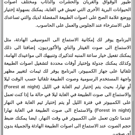
طيور الوقواق والغربان والحشرات والذئاب ومختلف اصوات
الحيوانات البرية الأخرى التي تعيش في الغابة، يمكنك بسهولة إختيار
ووضع علامة الصح على اصوات الطبيعة المفضلة لديك والتي تساعدك
على الاسترخاء عند الجلوس والعمل على الحاسوب.
البرنامج يوفر لك إمكانية الاستماع الى الموسيقى الهادئة، مثل
الاستماع الى صوت الغيتار والناي والأكورديون، إضافتا الى ذلك
يمكنك تفعيل خيار ساعة المنبه لتذكيرك وتنبيهك الى مواعيدك الهامة،
وكذلك يمكنك جدولة وإختيار أوقات محددة لتشغيل اصوات الطبيعة
تلقائيا على جهاز الكمبيوتر، البرنامج يوفر لك ثيمات لتغيير مظهر
واجهة المستخدم الرسومية وصوت الطبيعة تلقائيا حسب الوقت ليلا
أو نهارا، بحيث يتم إختيار ثيم الغابة في الليل (Forest at night)
والاستماع الى صوت الطبيعة في الغابة ليلا في حالة ما إذا كنت تعمل
على الكمبيوتر في فترة الليل أو يتم إختيار ثيم الغابة في النهار
(Forest in night) والاستماع الى صوت الطبيعة في الغابة نهارا
عندما تكون تعمل على الكمبيوتر في وقت النهار، ايضا يمكنك ضبط
حجم الصوت عند الاستماع الى اصوات الطبيعة الهادئة والجميلة بدون
أي صخب.