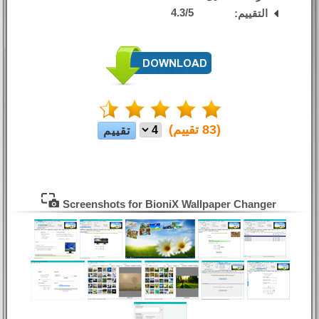
4.3
/
5
التقييم:
(
83
تقييم)
Screenshots for BioniX Wallpaper Changer