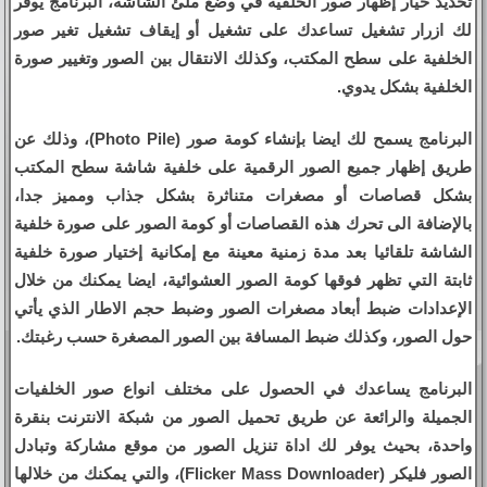
تحديد خيار إظهار صور الخلفية في وضع ملئ الشاشة، البرنامج يوفر
لك ازرار تشغيل تساعدك على تشغيل أو إيقاف تشغيل تغير صور
الخلفية على سطح المكتب، وكذلك الانتقال بين الصور وتغيير صورة
الخلفية بشكل يدوي.
البرنامج يسمح لك ايضا بإنشاء كومة صور (Photo Pile)، وذلك عن
طريق إظهار جميع الصور الرقمية على خلفية شاشة سطح المكتب
بشكل قصاصات أو مصغرات متناثرة بشكل جذاب ومميز جدا،
بالإضافة الى تحرك هذه القصاصات أو كومة الصور على صورة خلفية
الشاشة تلقائيا بعد مدة زمنية معينة مع إمكانية إختيار صورة خلفية
ثابتة التي تظهر فوقها كومة الصور العشوائية، ايضا يمكنك من خلال
الإعدادات ضبط أبعاد مصغرات الصور وضبط حجم الاطار الذي يأتي
حول الصور، وكذلك ضبط المسافة بين الصور المصغرة حسب رغبتك.
البرنامج يساعدك في الحصول على مختلف انواع صور الخلفيات
الجميلة والرائعة عن طريق تحميل الصور من شبكة الانترنت بنقرة
واحدة، بحيث يوفر لك اداة تنزيل الصور من موقع مشاركة وتبادل
الصور فليكر (Flicker Mass Downloader)، والتي يمكنك من خلالها