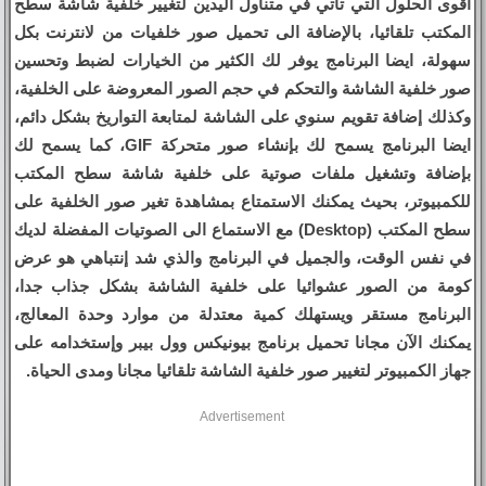
أقوى الحلول التي تأتي في متناول اليدين لتغيير خلفية شاشة سطح
المكتب تلقائيا، بالإضافة الى تحميل صور خلفيات من لانترنت بكل
سهولة، ايضا البرنامج يوفر لك الكثير من الخيارات لضبط وتحسين
صور خلفية الشاشة والتحكم في حجم الصور المعروضة على الخلفية،
وكذلك إضافة تقويم سنوي على الشاشة لمتابعة التواريخ بشكل دائم،
ايضا البرنامج يسمح لك بإنشاء صور متحركة GIF، كما يسمح لك
بإضافة وتشغيل ملفات صوتية على خلفية شاشة سطح المكتب
للكمبيوتر، بحيث يمكنك الاستمتاع بمشاهدة تغير صور الخلفية على
سطح المكتب (Desktop) مع الاستماع الى الصوتيات المفضلة لديك
في نفس الوقت، والجميل في البرنامج والذي شد إنتباهي هو عرض
كومة من الصور عشوائيا على خلفية الشاشة بشكل جذاب جدا،
البرنامج مستقر ويستهلك كمية معتدلة من موارد وحدة المعالج،
يمكنك الآن مجانا تحميل برنامج بيونيكس وول بيبر وإستخدامه على
جهاز الكمبيوتر لتغيير صور خلفية الشاشة تلقائيا مجانا ومدى الحياة.
Advertisement