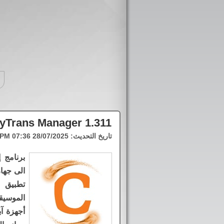
yTrans Manager 1.311
تاريخ التحديث:
28/07/2025 07:36 PM
برنامج 
الى جهاز
تطبيق 
الموسيق
أجهزة آب