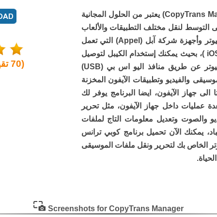
برنامج كوبي ترانس مانجر (CopyTrans Manager) يعتبر من الحلول المجانية
على التوسط لنقل مختلف التطبيقات والألعاب
وملفات الصوت والفيديو بين الكمبيوتر وأجهزة شركة آبل (Appel) التي تعمل
بنظام التشغيل القوي آي أو إس (iOS )، بحيث يمكنك إستخدام الكيبل لتوصيل
(
70
تقي
جهاز الآيفون أو الآيباد بجهاز الكمبيوتر عن طريق منافذ اليو اس بي (USB)
وسيقى والفيديو وتطبيقات الآيفون المخزنة
لى جهاز الآيفون، ايضا البرنامج يوفر لك
ة عمليات داخل جهاز الآيفون، مثل تحرير
و والصوت وتعديل معلومات التاج لملفات
يباد، يمكنك الآن تحميل برنامج كوبي ترانس
تر الخاص بك لتحرير ونقل ملفات الموسيقى
لحياة.
Screenshots for CopyTrans Manager