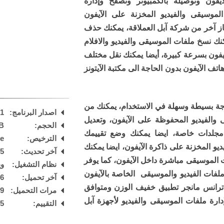
آيفون وتوصيله بالكمبيوتر وتصفح وإدارة
لموسيقى والفيديو المخزنة على الآيفون
بود (iPod) أو أي جهاز آخر من شركة آبل العملاقة، يمكنك حذف
نك نسخ ملفات الموسيقى والفيديو والافلام
ايفون بسرعة كبيرة، أيضا يمكنك نقل مختلف
اتف الآيفون بدون الحاجة الى مكتبة الآيتونز
اجة بسيطة وسهلة في الاستخدام، يمكنك من
اصدار البرنامج:
11
والفيديو المحفوظة على الآيفون، وتعديل
الحجم:
B
 مجلدات خاصة، ايضا يمكنك وضع تقييمك
الترخيص:
are
و المخزنة على ذاكرة الآيفون، ايضا يمكنك
آخر تحديث:
25
ات التاج (TAG) لملفات الموسيقى مباشرة داخل الآيفون، كما يوفر
نظام التشغيل:
ويند
فات الفيديو والموسيقى الخاصة بالآيفون
آخر تحميل:
 PM
 ترانس مانجر تطبيق خفيف الوزن ومتوافق
مرات التحميل:
69
ارة ملفات الموسيقى والفيديو لأجهزة آبل
التقييم:
5
/