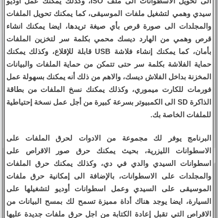
الى تحويل الاسطوانات الى ملف ISO، وكذلك يمكنك عمل أوديو
سيدي وهمي لتشغيل ملفات الموسيقى، كما يمكنك تحويل الملفات
والمجلدات الى صورة قرص بأي صيغة تريدها، ايضا يمكنك انشاء
قرص وهمي من الهارد ديسك محمي بكلمة سر لتخزين الملفات
بأمان، كما يمكنك إنشاء فلاشة USB قابلة للإقلاع، وكذلك يمكنك
حماية الفلاشة بكلمة سر حتى تتمكن من حماية الملفات والبيانات
المخزنة بداخل الفلاش ديسك، والاهم من ذلك أنه يمكنك بسهولة عمل
فورمات للكارت ميموري، وكذلك يمكنك نسخ الملفات من بطاقة
الذاكرة SD الى الكمبيوتر بسرعة كبيرة من أجل عمل نسخة إحتياطية
للملفات الخاصة بك.
البرنامج يوفر لك مجموعة من الادوات لحرق الملفات على
الاسطوانات الليزرية، بحيث يمكنك حرق صور الاقراص على
اسطوانات السيدي والدي في دي، وكذلك يمكنك حرق الملفات
والمجلدات على الاسطوانات، بالإضافة الى إمكانية حرق ملفات
الموسيقى على السيدي وعمل اسطوانات أوديو لتشغيلها على
السيارة، ايضا يوجد هناك أداة مميزة تسمح لك بمسح البيانات من
الاقراص التي تقبل إعادة الكتابة من اجل حرق ملفات جديدة عليها