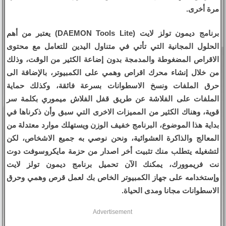
مرة أخرى.
برنامج ديمون تولز لايت (DAEMON Tools Lite) يعتبر من أهم
الحلول المجانية التي تأتي في متناول اليدين للتعامل مع محتوى
الاقراص المضغوطة والمدمجة بدون إضاعة الكثير من الوقت، وذلك
من خلال إنشاء محرك اقراص وهمي على الكمبيوتر، بالإضافة الى
حرق الملفات ونسخ الاسطوانات بسرعة فائقة، وكذلك حماية
الملفات على الفلاشة عن طريق قفل الفلاش ميموري بكلمة سر
قوية، وهناك الكثير من المميزات الاخرى التي سبق وأن ذكرناها في
بداية هذا الموضوع، البرنامج خفيف الوزن ويستهلك موارد معتدلة من
المعالج والذاكرة العشوائية، ونحن نوصي به جميع الاشخاص، لكن
لتشغيله يتطلب منك تثبيت أخر اصدار من حزمة مايكروسوفت دوت
نت فريموورك، يمكنك الآن تحميل برنامج ديمون تولز لايت
وإستخدامه على جهاز الكمبيوتر الخاص بك لعمل قرص وهمي وحرق
الاسطوانات مجانا ومدى الحياة.
Advertisement