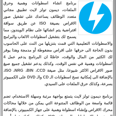
برنامج انشاء اسطوانات وهمية وحرق
الملفات، ديمون تولز لايت تطبيق مجاني
متعدد الوظائف يساعدك على تشغيل صور
الاقراص بصيغة ISO عن طريق سواقة
افتراضية يتم انشائها على نظام الويندوز، مما
يسمح لك بتشغيل اسطوانات الالعاب والبرامج
والاسطوانات التعليمية التي قمت بتنزيلها من النت على الحاسوب
بدون الحاجة الى حرقها على اقراص مضغوطة أو مدمجة وهذا يوفر
لك الكثير من المال والوقت، خاصّةً ان البرنامج يدعم عمل 4
اسطوانات وهمية في نفس الوقت، وكذلك يدعم تشغيل جميع صيغ
صور الاقراص الاكثر شيوعا، مثل صيغة ISO ،NRG ،BIN ،CCD،
بالإضافة الى إمكانية نسخ اسطوانات الـ CD والـ DVD على الكمبيوتر
بسرعة، وكذلك حرق الملفات على السيدي.
برنامج ديمون تولز لايت يتمتع بواجهة مرتبة وسهلة الاستخدام، تضم
قائمة واسعة من الوظائف المتنوعة التي يمكن من خلالها محاكات
محرك الاقراص وإنشاء اسطوانة وهمية على جهاز الكمبيوتر، بالإضافة