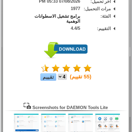
07/08/2026 05:33 PM
آخر تحميل:
1977
مرات التحميل:
الفئة:
برامج تشغيل الاسطوانات
الوهمية
4.4
/
5
التقييم:
(
55
تقييم)
Screenshots for DAEMON Tools Lite