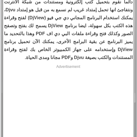
دائما نقوم بتحميل كتب إلكترونية ومستندات من شبكة الانترنت
ونتفاجئ انها تحمل إمتداد غريب لم نسمع به من قبل هو إمتداد Djvu،
يمكنك استخدام البرنامج المجاني دي جي فيو (DjView) لفتح وقراءة
هذه الكتب بكل سهولة، ايضا برنامج DjView يسمح لك بفتح وتصفح
الصور وكذلك فتح وقراءة ملفات البي دي اف PDF وهذا بالتحديد ما
يميز البرنامج عن بقية البرامج الأخرى، يمكنك الآن تحميل برنامج
DjView وإستخدامه على جهاز الكمبيوتر الخاص بك لفتح وقراءة
المستندات والكتب بصيغة Djvu وPDF مجانا ومدى الحياة.
Advertisement