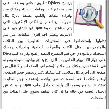
برنامج DjView تطبيق مجاني يساعدك على
فتح وتصفح كتب وملفات Djvu، يمكنك فتح
وقراءة ملفات والكتب بصيغة Djvu بكل
سهولة، مع العلم أن الكتب الإلكترونية التي
يتم صناعتها بصيغة Djvu لها انتشار كبير على
الانترنت وتعتبر احد اقوى الملفات التي يتم
تداولها وإستخدامها في المحتويات التعليمية بين الطلاب
والمتمدرسين، مثل الكتب والمجلات العلمية والجرائد، يمكنك
إستخدام برنامج دي جي فيو المفتوح المصدر لفتح وقراءة كتب Djvu
على جهاز الكمبيوتر الخاص بك، البرنامج يتمتع بواجهة بسيطة وسهلة
في الاستخدام، يمكنك من خلالها إستعراض الصفحات والانتقال من
صفحة الى أخرى بكل سلاسة، كما يمكنك تكبير وتصغير حجم الصفحة،
ايضا يمكنك طباعة الصفحات بنقرة واحدة بإستخدام جهاز الطابعة،
DjView برنامج يسمح لك بالبحث داخل ملف Djvu والبحث عن
الجمل النصية في حالة ما إذا كان الملف يحتوي على المئات من
الصفحات.