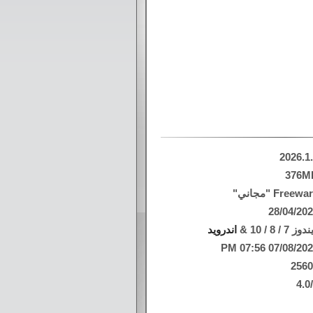
2026.1
376M
Freew "مجاني"
28/04/20
وز 7 / 8 / 10 &
اندرويد
07/08/2026 07:56
256
4.0