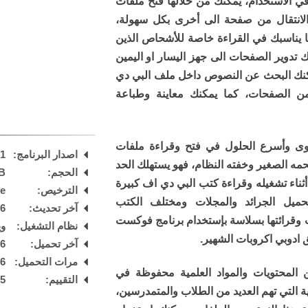
ي الاستخدام، يمكنك من خلالها فتح ملفات
 والانتقال من صفحة الى أخرى بكل سهولة،
 يناسبك في القراءة خاصة للأشحاص الذين
 تدوير الصفحات الى جهز اليسار او اليمين
يمكنك البحث عن النصوص داخل ملف البي دي
ئل من الصفحات، كما يمكنك معاينة وطباعة
وى وأسرع الحلول في فتح وقراءة ملفات
اصدار البرنامج:
.1
لجحمه الصغير وخفته النظام، فهو يستهلك الحد
الحجم:
B
 أثناء تشغيله وقراءة كتب البي دي اف كبيرة
الترخيص:
are
ميل الجرائد والمجلات ومختلف الكتب
آخر تحديث:
26
غة PDF من الانترنت وقرائتها بسلاسة بإستخدام برنامج فوكست
نظام التشغيل:
ويند
ق ادوبي اكروبات الشهير.
آخر تحميل:
 PM
مرات التحميل:
06
ن المحتويات والمواد العلمية محفوظة في
التقييم:
5
/
العلمية التي تهم العديد من الطلاب والمتمدرسين،