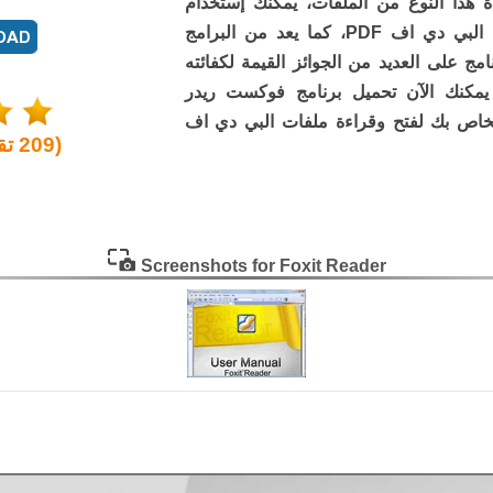
ة هذا النوع من الملفات، يمكنك إستخدام
برنامج فوكست ريدر لفتح ملفات البي دي اف PDF، كما يعد من البرامج
امج على العديد من الجوائز القيمة لكفائته
الية في قراءة ملفات PDF، يمكنك الآن تحميل برنامج فوكست ريدر
لخاص بك لفتح وقراءة ملفات البي دي اف
(
209
تق
Screenshots for Foxit Reader