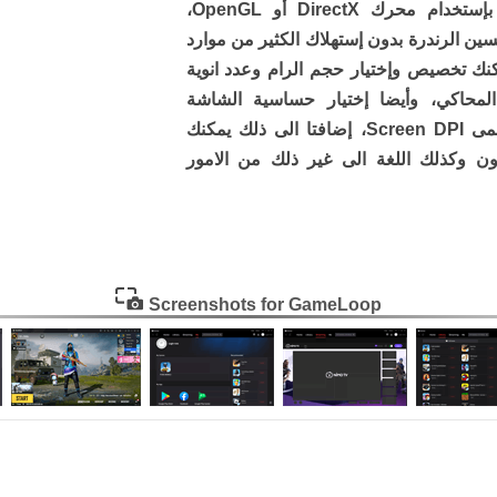
الاعدادات إختيار طريقة الرندرة بإستخدام محرك DirectX أو OpenGL،
حسين الرندرة بدون إستهلاك الكثير من موارد
نك تخصيص وإختيار حجم الرام وعدد انوية
لمحاكي، وأيضا إختيار حساسية الشاشة
المتعلقة بحركة الماوس أو ما يسمى Screen DPI، إضافتا الى ذلك يمكنك
ن وكذلك اللغة الى غير ذلك من الامور
Screenshots for GameLoop