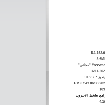
5.1.152.
3.6M
Freew "مجاني"
16/11/20
وز 7 / 8 / 10
06/08/2026 07:43
16
امج تشغيل الاندرويد
4.1