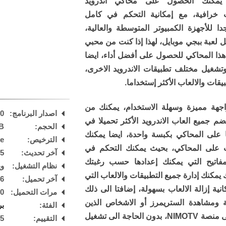
 يمكنك الحصول على محاكي اندرويد
 خرافية، مع إمكانية التحكم في كامل
 للأجهزة الكمبيوتر المتوسطة والعالية،
ل لعبة ببجي موبايل، لهذا إذا كنت من محبي
هذا المحاكي للحصول على أفضل أداء، ايضا
تشغيل مختلف تطبيقات الاندرويد الاخرى،
قات والالعاب الأكثر إستخداما.
اجهة مميزة وسهلة الاستخدام، يمكنك من
اصدار البرنامج:
90
م جميع العاب الاندرويد الأكثر تحميلا في
الحجم:
B
ها على المحاكي بكبسة واحدة، ايضا يمكنك
الترخيص:
are
ب على المحاكي، بحيث يمكنك التحكم في
آخر تحديث:
25
مفاتيح التي يمكنك إعدادها حسب رغبتك
نظام التشغيل:
ويند
يمكنك إدارة جميع التطبيقات والالعاب التي
آخر تحميل:
 PM
نية إزالة الالعاب بسهولة، إضافتا الى ذلك
مرات التحميل:
30
 ومشاهدة الستريمرز أو الاشخاص الذين
الفئة:
بر
يعملون بثوث مباشرة عبر النت على منصة NIMOTV، بدون الحاجة الى تشغيل
التقييم:
5
/