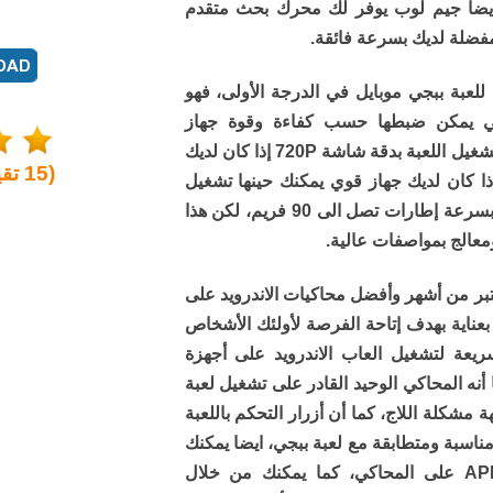
ايضا جيم لوب يوفر لك محرك بحث متقدم
فضلة لديك بسرعة فائقة.
عبة ببجي موبايل في الدرجة الأولى، فهو
لتي يمكن ضبطها حسب كفاءة وقوة جهاز
الكمبيوتر الخاص بك، بحيث يمكنك تشغيل اللعبة بدقة شاشة 720P إذا كان لديك
(
15
تقي
ذا كان لديك جهاز قوي يمكنك حينها تشغيل
اللعبة بدقة شاشة عالية FHD 2K بسرعة إطارات تصل الى 90 فريم، لكن هذا
عالج بمواصفات عالية.
 جيم لوب (GameLoop) يعتبر من أشهر وأفضل محاكيات الاندرويد على
 بعناية بهدف إتاحة الفرصة لأولئك الأشخاص
يعة لتشغيل العاب الاندرويد على أجهزة
ا أنه المحاكي الوحيد القادر على تشغيل لعبة
 مشكلة اللاج، كما أن أزرار التحكم باللعبة
مناسبة ومتطابقة مع لعبة ببجي، ايضا يمكنك
إستراد وتثبيت تطبيقات بصيغة APK على المحاكي، كما يمكنك من خلال