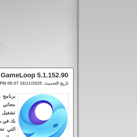
p
GameLoop 5.1.152.90
تاريخ التحديث:
16/11/2025 08:07 PM
برنامج 
مجاني 
تشغيل ا
بك في بي
التي تح