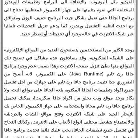
الفيديو مثل اليوتيوب، بالإضافة الى البرامج وتطبيقات الويندوز
المختلفة التي نقوم بتثبيتها على جهاز الكمبيوتر فمعظمها تحتاج الى
برنامج الجافا حتى تعمل بشكل جيد، البرنامج خفيف الوزن ومتوافق
مع احدث انظمة التشغيل ويندوز، كما يدعم تنزيل التحديثات تلقائيا
عبر شبكة الانترنت في حالة وجود أي تحديثات أو إصدار جديد.
يوجد الكثير من المستخدمين يتصفحون العديد من المواقع الإلكترونية
على الشبكة العنكبوتية، وقد يصادفون عدة مشاكل في تصفح تلك
المواقع منها بطئ تنزيل صفحة الانترنت وهذا بسبب عدم وجود برنامج
جافا رن تايم (Java Runtime) على الكمبيوتر، لانه أصبح من
الضروري جدا تثبيت برنامج جافا رن تايم على جهازك من اجل تشغيل
جميع اكواد وتطبيقات الجافا المكتوبة بلغة الجافا على مواقع النت، ولا
يكاد يوجد موقع ويب يخلو من اكواد جافا سكربت!، يمكنك تحميل
برنامج جافا رن تايم مجانا واستخدامه على جهاز الكمبيوتر الخاص بك
للإبحار الجيد على شبكة الانترنت وفتح مواقع الشات والدردشة
والاستمتاع بتشغيل مختلف انواع الألعاب على الانترنت، وكذلك النجاح
في تشغيل جميع تطبيقات الجافا، يجب عليك دائما تحديث برنامج جافا
ران تايم الى الإصدار الجديد من اجل تأمين نظام الويندوز الخاص بك