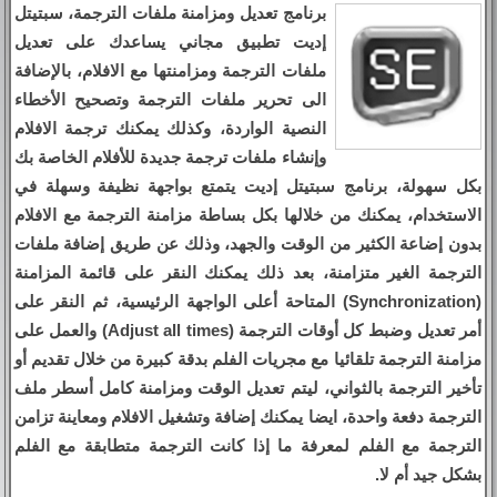
برنامج تعديل ومزامنة ملفات الترجمة، سبتيتل
إديت تطبيق مجاني يساعدك على تعديل
ملفات الترجمة ومزامنتها مع الافلام، بالإضافة
الى تحرير ملفات الترجمة وتصحيح الأخطاء
النصية الواردة، وكذلك يمكنك ترجمة الافلام
وإنشاء ملفات ترجمة جديدة للأفلام الخاصة بك
بكل سهولة، برنامج سبتيتل إديت يتمتع بواجهة نظيفة وسهلة في
الاستخدام، يمكنك من خلالها بكل بساطة مزامنة الترجمة مع الافلام
بدون إضاعة الكثير من الوقت والجهد، وذلك عن طريق إضافة ملفات
الترجمة الغير متزامنة، بعد ذلك يمكنك النقر على قائمة المزامنة
(Synchronization) المتاحة أعلى الواجهة الرئيسية، ثم النقر على
أمر تعديل وضبط كل أوقات الترجمة (Adjust all times) والعمل على
مزامنة الترجمة تلقائيا مع مجريات الفلم بدقة كبيرة من خلال تقديم أو
تأخير الترجمة بالثواني، ليتم تعديل الوقت ومزامنة كامل أسطر ملف
الترجمة دفعة واحدة، ايضا يمكنك إضافة وتشغيل الافلام ومعاينة تزامن
الترجمة مع الفلم لمعرفة ما إذا كانت الترجمة متطابقة مع الفلم
بشكل جيد أم لا.