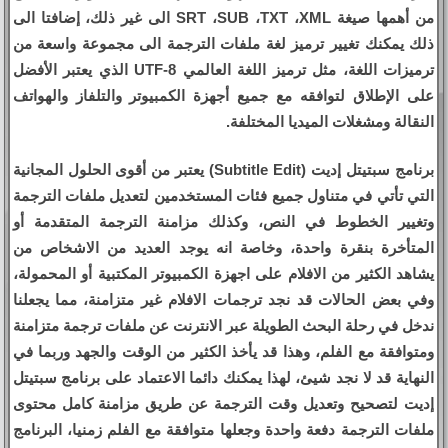
من أهمها صيغة SRT ،SUB ،TXT ،XML الى غير ذلك، إضافتا الى
ذلك يمكنك تغيير ترميز لغة ملفات الترجمة الى مجموعة واسعة من
ترميزات اللغة، مثل ترميز اللغة العالمي UTF-8 الذي يعتبر الأفضل
على الإطلاق لتوافقه مع جميع أجهزة الكمبيوتر والتلفاز والهواتف
النقالة ومشغلات الميديا المختلفة.
برنامج سبتيتل إديت (Subtitle Edit) يعتبر من أقوى الحلول المجانية
التي تأتي في متناول جميع فئات المستخدمين لتعديل ملفات الترجمة
وتغيير الخطوط في النص، وكذلك مزامنة الترجمة المتقدمة أو
المتأخرة بنقرة واحدة، وخاصة انه يوجد العديد من الاشخاص من
يشاهد الكثير من الافلام على اجهزة الكمبيوتر المكتبية أو المحمولة،
وفي بعض الحالات قد نجد ترجمات الافلام غير متزامنة، مما يجعلنا
ندخل في رحلة البحث الطويلة عبر الانترنت عن ملفات ترجمة متزامنة
ومتوافقة مع الفلم، وهذا قد يأخذ الكثير من الوقت والجهد وربما في
النهاية قد لا نجد شيئ، لهذا يمكنك دائما الاعتماد على برنامج سبتيتل
إديت لتصحيح وتعديل وقت الترجمة عن طريق مزامنة كامل محتوى
ملفات الترجمة دفعة واحدة وجعلها متوافقة مع الفلم زمنيا، البرنامج