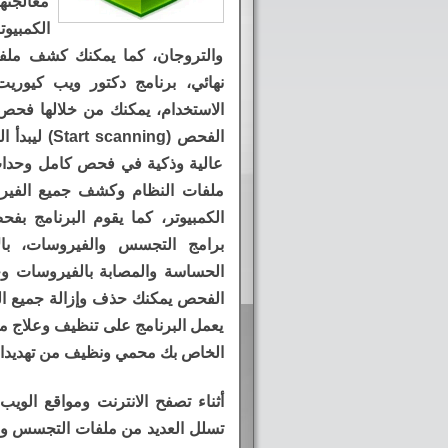
معالجته
الكمبيو
والتروجان، كما يمكنك كشف ملفا
نهائي، برنامج دكتور ويب كيوري
الاستخدام، يمكنك من خلالها فحص 
الفحص (ning
عالية وذكية في فحص كامل وحد
ملفات النظام وكشف جميع الفيرو
الكمبيوتر، كما يقوم البرنامج بف
برامج التجسس والفيروسات، با
الحساسة والمصابة بالفيروسات وح
الفحص يمكنك حذف وإزالة جميع الف
يعمل البرنامج على تنظيف وعلاج مل
الخاص بك محمي ونظيف من تهديدات
أثناء تصفح الانترنت ومواقع الوي
تسلل العديد من ملفات التجسس وال