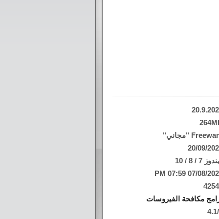
20.9.20
264M
Freew "مجاني"
20/09/20
وز 7 / 8 / 10
07/08/2026 07:59
425
امج مكافحة الفيروسات
4.1