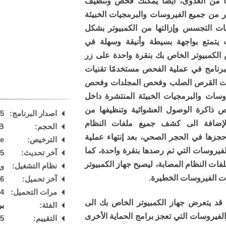
ا من العدوى، ايضا يمكنك فحص وتنظيف
تر من جميع الفيروسات والبرمجيات الخبيثة
ت التجسس وإزالتها من الكمبيوتر بشكل
ت يتمتع بواجهة بسيطة وأنيقة وسهلة في
الكمبيوتر الخاص بك بنقرة واحدة على زر
Start scan) ليبدأ البرنامج في عملية الفحص مستخدمًا تقنيات
ات القرص الصلب وفحص المجلدات وفحص
سات والبرمجيات الخبيثة المنتشرة داخل
حص ذاكرة الوصول العشوائية وتنظيفها من
اصدار البرنامج:
25
لإضافة الى كشف جميع ملفات النظام
الحجم:
B
جزها في الحجر الصحي، بعد إنتهاء عملية
الترخيص:
are
يروسات التي تم رصدها بنقرة واحدة، كما
آخر تحديث:
25
فات النظام المصابة، ليصبح جهاز الكمبيوتر
نظام التشغيل:
ويند
 الفيروسات الخطيرة.
آخر تحميل:
 PM
مرات التحميل:
44
ب قد يتعرض جهاز الكمبيوتر الخاص بك الى
الفئة:
بر
فيروسات التي تعجز برامج الحماية الأخرى
التقييم:
5
/