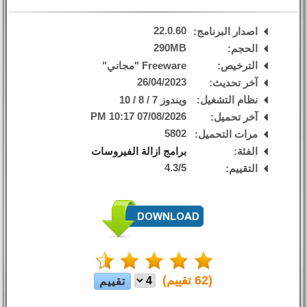
22.0.60
اصدار البرنامج:
290MB
الحجم:
الترخيص:
Freeware "مجاني"
26/04/2023
آخر تحديث:
نظام التشغيل:
ويندوز 7 / 8 / 10
07/08/2026 10:17 PM
آخر تحميل:
5802
مرات التحميل:
الفئة:
برامج ازالة الفيروسات
4.3
/
5
التقييم:
(
62
تقييم)