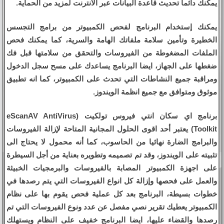
يمكنك دائما تحديث قاعدة البيانات عبر الانترنت لمزيد من الحماية.
يمكنك إستخدام البرنامج لفحص الكمبيوتر من برامج التجسس
الخطيرة وتأمين سلامة ملفاتك الهامة والسرية، كما يمكنك فحص
الملفات المضغوطة من الفيروسات والتحقق من سلامتها قبل فك
ضغطها على الجهاز، ايضا البرنامج يساعدك على مسح سجل الدخول
ومراقبة جميع النشاطات التي تحدث على الكمبيوتر، كما انه تطبيق
موثوق ومتوافق مع جميع انظمة الويندوز.
برنامج اي سكان انتي فيروس تولكيت (eScanAV AntiVirus
Toolkit) يعتبر أحد اقوى الحلول المجانية المتاحة لإزالة الفيروسات
والبرامج الضارة نهائيا من الحاسوب، كما أنه محمول لا يحتاج الى
تثبيته على الويندوز، وقد تم تصميمه وتطويره بعناية من أجل السيطرة
على اجهزة الكمبيوتر المصابة بالفيروسات والبرمجيات الخبيثة
والعمل على فحصها وإزالة كل انواع الفيروسات التي يتم رصدها في
خطوات بسيطة، البرنامج بعد كل عملية فحص يقوم بها على نظام
الكمبيوتر يعطيك تقرير نصي مفصل عن عدد ونوع الفيروسات التي تم
رصدها والقضاء عليها، ايضا البرنامج خفيف على النظام ويستهلك