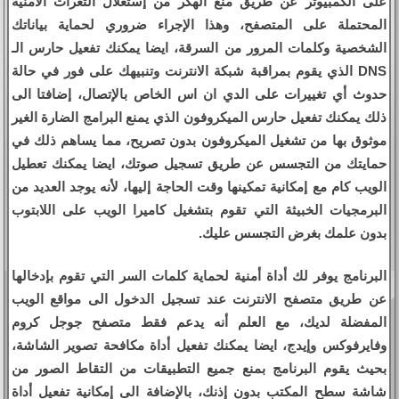
على الكمبيوتر عن طريق منع الهكر من إستغلال الثغرات الامنية
المحتملة على المتصفح، وهذا الإجراء ضروري لحماية بياناتك
الشخصية وكلمات المرور من السرقة، ايضا يمكنك تفعيل حارس الـ
DNS الذي يقوم بمراقبة شبكة الانترنت وتنبيهك على فور في حالة
حدوث أي تغييرات على الدي ان اس الخاص بالإتصال، إضافتا الى
ذلك يمكنك تفعيل حارس الميكروفون الذي يمنع البرامج الضارة الغير
موثوق بها من تشغيل الميكروفون بدون تصريح، مما يساهم ذلك في
حمايتك من التجسس عن طريق تسجيل صوتك، ايضا يمكنك تعطيل
الويب كام مع إمكانية تمكينها وقت الحاجة إليها، لأنه يوجد العديد من
البرمجيات الخبيثة التي تقوم بتشغيل كاميرا الويب على اللابتوب
بدون علمك بغرض التجسس عليك.
البرنامج يوفر لك أداة أمنية لحماية كلمات السر التي تقوم بإدخالها
عن طريق متصفح الانترنت عند تسجيل الدخول الى مواقع الويب
المفضلة لديك، مع العلم أنه يدعم فقط متصفح جوجل كروم
وفايرفوكس وإيدج، ايضا يمكنك تفعيل أداة مكافحة تصوير الشاشة،
بحيث يقوم البرنامج بمنع جميع التطبيقات من التقاط الصور من
شاشة سطح المكتب بدون إذنك، بالإضافة الى إمكانية تفعيل أداة