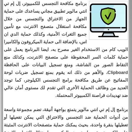
برنامج مكافحة التجسس للكمبيوتر، إل إم تي
انتي مالوير تطبيق مجاني يساعدك على حماية
الجهاز من الاختراق والتجسس من خلال
مكافحة استغلال متصفح الانترنت مع تأمين
جميع الثغرات الأمنية، وكذلك حماية الدي ان
اس، بالإضافة الى حماية الميكروفون والكاميرا
الويب كام من الاستخدام الغير مصرح به، ايضا البرنامج يعمل على
حماية كلمات السر المحفوظة على متصفح الانترنت، وكذلك منع
التقاط الصور من الشاشة، ومنع تسجيل البيانات على الحافظة
Clipboard، والأهم من ذلك انه يقوم بمنع تسجيل ضربات لوحة
المفاتيح عن طريق مكافحة برامج التجسس الكيلوجر، كما توجد
العديد من وظائف الحماية الأخرى التي تقدم لك مستوى أمان عالي
ضد تهديدات قراصنة الكمبيوتر المحتملة.
برنامج إل إم تي انتي مالوير يتمتع بواجهة أنيقة، تضم مجموعة واسعة
من أدوات الحماية ضد التجسس والاختراق التي يمكن تفعيلها أو
تعطيلها بنقرة واحدة، بحيث يمكنك حماية متصفحات الانترنت المثبتة