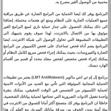
محمية من الوصول الغير مصرح به.
البرنامج يوفر لك ايضا الحماية من البرامج الضارة عن طريق مراقبة
جميع العمليات الجارية على النظام ومنع اي هجمات محتملة، إضافتا
الى ذلك يمكنك الحصول على جدار حماية ناري لمنع البرامج الغير
موثوق بها من الاتصال بالانترنت، لهذا سوف يقوم بتنبيهك الى
التطبيقات المشبوهة التي تحاول الوصول الى شبكة الانترنت، ايضا
البرنامج يضم أداة فحص تساعدك على فحص الكمبيوتر من البرامج
الضارة والفيروسات، بحيث يمكنك إجراء فحص سريع لكامل النظام أو
يمكنك إجراء فحص مخصص لفحص مجلد محدد أو قسم من أقسام
الهارد ديسك.
برنامج إل إم تي انتي مالوير (LMT AntiMalware) يعتبر من تطبيقات
الحماية المجانية الموثوقة التي تأتي مع العديد من الأدوات الامنية
لحماية الكمبيوتر من التجسس في الوقت الحقيقي، يمكنك بنقرة
واحدة تفعيل الادوات الضرورية التي تحتاجها لحماية بياناتك الشخصية،
خاصّةً ان البرنامج يوفر لك متصفح أكثر أمانا للتسوق من الانترنت في
بيئة آمنة بدون الخوف من سرقة بياناتك السرية، مع العلم أن هذا