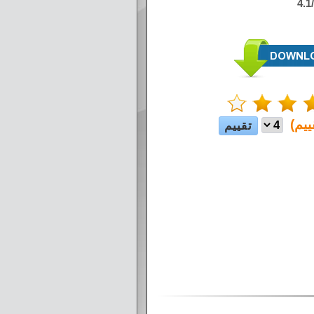
4.1
ييم)