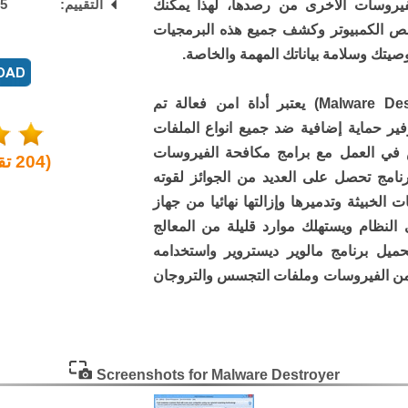
فيروسات الاخرى من رصدها، لهذا يمكنك
التقييم:
5
/
فحص الكمبيوتر وكشف جميع هذه البرمجيات
صيتك وسلامة بياناتك المهمة والخاصة.
برنامج مالوير ديستروير (Malware Destroyer) يعتبر أداة امن فعالة تم
فير حماية إضافية ضد جميع انواع الملفات
رض في العمل مع برامج مكافحة الفيروسات
(
204
تق
برنامج تحصل على العديد من الجوائز لقوته
لخبيثة وتدميرها وإزالتها نهائيا من جهاز
 النظام ويستهلك موارد قليلة من المعالج
تحميل برنامج مالوير ديستروير واستخدامه
 من الفيروسات وملفات التجسس والتروجان
Screenshots for Malware Destroyer