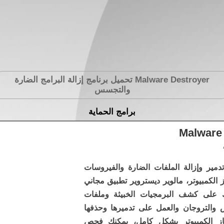
Malware Destroyer
تحميل برنامج إزالة البرامج الضارة
والتجسس
برامج الحماية
Malware 
تدمير وإزالة الملفات الضارة والفيروسات
 الكمبيوتر، مالوير ديستروير تطبيق مجاني
 على كشف البرمجيات الخبيثة وملفات
والتروجان والعمل على تدميرها وحذفها
ز الكمبيوتر بشكل كامل، يمكنك فحص