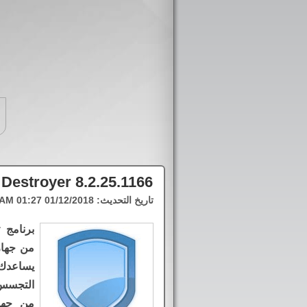
Destroyer 8.2.25.1166
تاريخ التحديث:
01/12/2018 01:27 AM
برنامج 
من جهاز
يساعدك
التجسس 
من جها