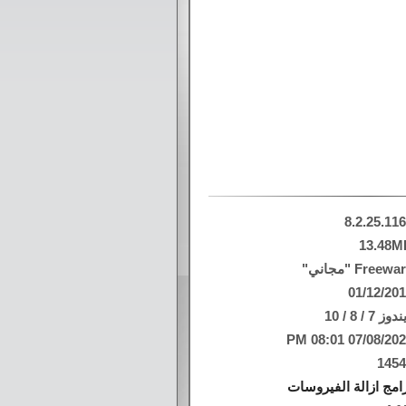
8.2.25.11
13.48M
Freew "مجاني"
01/12/20
وز 7 / 8 / 10
07/08/2026 08:01
145
امج ازالة الفيروسات