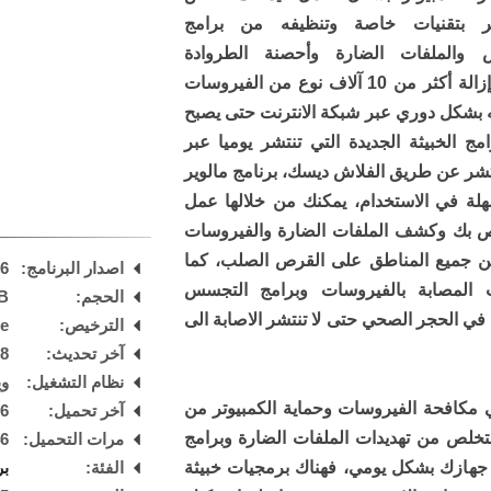
وتر بتقنيات خاصة وتنظيفه من برامج
 والملفات الضارة وأحصنة الطروادة
والديدان، البرنامج يمكنه التعرف وإزالة أكثر من 10 آلاف نوع من الفيروسات
ثه بشكل دوري عبر شبكة الانترنت حتى يصبح
ج الخبيثة الجديدة التي تنتشر يوميا عبر
نتشر عن طريق الفلاش ديسك، برنامج مالوير
هلة في الاستخدام، يمكنك من خلالها عمل
ص بك وكشف الملفات الضارة والفيروسات
ي من جميع المناطق على القرص الصلب، كما
اصدار البرنامج:
66
 المصابة بالفيروسات وبرامج التجسس
الحجم:
B
في الحجر الصحي حتى لا تنتشر الاصابة الى
الترخيص:
are
آخر تحديث:
18
نظام التشغيل:
ويند
 مكافحة الفيروسات وحماية الكمبيوتر من
آخر تحميل:
 PM
للتخلص من تهديدات الملفات الضارة وبرامج
مرات التحميل:
46
 جهازك بشكل يومي، فهناك برمجيات خبيثة
الفئة:
بر