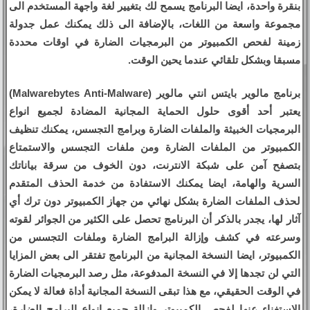
بنقرة واحدة، ايضا البرنامج يسمح لك بتغيير لغة واجهة المستخدم الى
مجموعة واسعة من اللغات، بالإضافة الى ذلك يمكنك عمل جدولة
زمينة لفحص الكمبيوتر من البرمجيات الضارة في اوقات محددة
مسبقا وبشكل تلقائي عندما يحين الوقت.
برنامج مالوير بايتس انتي مالوير (Malwarebytes Anti-Malware)
يعتبر أحد أقوى حلول الحماية المجانية المضادة لجميع انواع
البرمجيات الخبيثة والملفات الضارة وبرامج التجسس، يمكنك تنظيف
الكمبيوتر من الملفات الضارة ومن ملفات التجسس والاستمتاع
بتصفح آمن على شبكة الانترنت، دون الخوف من سرقة بياناتك
السرية والهامة، ايضا يمكنك الاستفادة من خدمة الحذف المتقدم
لحذف الملفات الضارة بشكل نهائي من جهاز الكمبيوتر دون ترك أي
آثار لها، يجدر بالذكر أن البرنامج تحصل على الكثير من الجوائر لقوته
وسرعته في كشف وإزالة البرامج الضارة وملفات التجسس من
الكمبيوتر، ايضا النسخة المجانية من البرنامج تفتقر الى بعض المزايا
التي لن تجدها إلا في النسخة المدفوعة، مثل رصد البرمجيات الضارة
في الوقت الحقيقي، مع هذا تبقى النسخة المجانية أداة فعالة لا يمكن
الاستغناء عنها لفحص الكمبيوتر وإزالة جميع انواع البرامج الضارة،