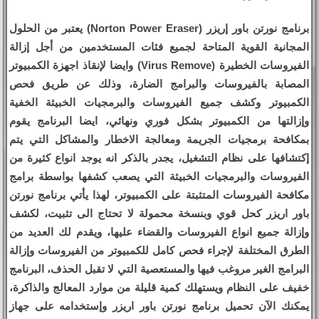
برنامج نورتن باور إريزر (Norton Power Eraser) يعتبر من الحلول
المجانية القوية المتاحة لجميع فئات المستخدمين من أجل إزالة
الفيروسات الخطيرة (Virus Remove) وايضا لإنقاذ اجهزة الكمبيوتر
المصابة بالفيروسات والبرامج الضارة، وذلك عن طريق فحص
الكمبيوتر وكشف جميع الفيروسات والبرمجيات الخبيثة الخفية
وإزالتها من الكمبيوتر بشكل فوري ونهائي، ايضا البرنامج يقوم
بمكافحة برمجيات الجريمة ومعالجة الاخطار والمشاكل التي يتم
إكتشافها على نظام التشغيل، يجدر بالذكر انه يوجد انواع كثيرة من
الفيروسات والبرمجيات الخبيثة التي يصعب كشفها بواسطة برامج
مكافحة الفيروسات المتثبتة على الكمبيوتر، لهذا يأتي برنامج نورتن
باور اريزر كحل قوي وبنسخة محمولة لا تحتاج الى تثبيت، لكشف
وإزالة جميع انواع الفيروسات والقضاء عليها، ويقدم لك العديد من
الطرق المختلفة لإجراء فحص كامل للكمبيوتر من الفيروسات وإزالة
البرامج الغير مروغب فيها والمستعصية التي لا تقبل الحذف، البرنامج
خفيف على النظام ويستهلك كمية قليلة من موارد المعالج والذاكرة،
يمكنك الآن تحميل برنامج نورتن باور اريزر وإستخدامه على جهاز