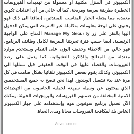
الكمبيوتر في المنزل مكتبية أو محمولة من تهديدات الفيروسات
الخطيرة بطريقة سريعة ومريحة، كما أنه خالي من أي اعدادات تكوين
معقدة، مما يجعله الخيار المناسب للمبتدئين، إضافتا الى ذلك فهو
يحتوي على لوحة معلومات متكاملة عبر الانترنت التي يمكن الدخول
اليها بالنقر على زر Manage My Security المتاح على الواجهة
الرئيسية، ايضا حسب فترة تجربتنا السريعة لكامل وظائف البرنامج،
فهو خالي من الاخطاء وخفيف الوزن على النظام ويستخدم موارد
معتدلة من المعالج والذاكرة العشوائية، كما يعمل على رصد
الفيروسات والقضاء عليها في الوقت الحقيقي قبل تسللها الى
الكمبيوتر، وكذلك يقوم بفحص الكمبيوتر تلقائيا بشكل صامت في كل
مرة عند بدء تشغيل الويندوز، لهذا نحن ننصح به جميع المستخدمين
الذي يبحثون عن وسيلة سريعة لحماية الحاسوب من التهديدات
الامنية المختلفة من ضمنهم الفيروسات والبرمجيات الخبيثة، يمكنك
الآن تحميل برنامج سوفوس هوم وإستخدامه على جهاز الكمبيوتر
الخاص بك لمكافحة الفيروسات مجانا ومدى الحياة.
Advertisement