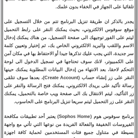
تلقائيا على الجهاز في الخفاء بدون علمك.
يجدر بالذكر ان طريقة تنزيل البرنامج تتم من خلال التسجيل على
موقع سوفوس الالكتروني، بحيث يمكنك النقر على رابط التحميل
ليتم على الفور توجيهك الى صفحة التسجيل، من هناك يمكنك إدخال
الاسم واللقب والبريد الالكتروني الخاص بك، ثم إختيار وتعيين كلمة
سر جديدة، التي يجب عليك تذكرها جيدا أو الاحتفاظ بها في مكان آمن
على الكمبيوتر، لانك سوف تحتاجها في تسجيل الدخول الى لوحة
التحكم لاحقا، بعد الانتهاء من إدخال البيانات المطلوبة يمكنك حينها
النقر على زر إنشاء حساب (Create Account)، بعدها سوف تتلقى
رسالة تأكيد على بريدك الالكتروني، يمكنك فتح الرسالة والنقر على
زر التأكيد، ليتم الانتقال بك الى صفحة ويب خاصة بالتحميل، يمكنك
النقر على زر التحميل ليتم سريعا تنزيل البرنامج على الحاسوب.
برنامج سوفوس هوم (Sophos Home) يعتبر أحد تطبيقات مكافحة
الفيروسات الخفيفة والفعالة الفريدة من نوعها التي تأتي مع واجهة
بسيطة في متناول جميع فئات المستخدمين لحماية كافة اجهزة