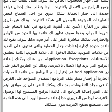
تثبيته على جهاز الحاسوب الخاص بك سوف يعمل تلقائيا على منع
جميع البرامج من الاتصال بالانترنت، لهذا يتطلب منك إدخال قواعد
جديدة الى جدار الحماية بشكل يدوي من اجل السماح لبعض
التطبيقات الموثوقة بالوصول الى شبكة الانترنت، وذلك عن طريق
النقر بزر الفأرة الأيمن على أيقونة البرنامج في علبة النظام على
شريط المهام، بعدها سوف تظهر لك قائمة بها العديد من الاوامر
والخيارات، يمكنك مباشرة النقر على أمر Manage، سوف تفتح لك
نافذة جديدة لإدارة إعدادات جدار الحماية والتي تحتوي على العديد
من علامات التبويب، يمكنك الدخول الى علامة التبويب الثانية لتطبيق
الاستثناءات Application Exceptions، من هناك يمكنك إضافة
البرامج التي تريد لها الاتصال بالانترنت، وذلك عن الطريق النقر على
زر Add application ثم إختيار إسم البرنامج من قائمة العمليات
الجارية أو إختيار مسار ملف البرنامج التنفيدي المتواجد على القرص
C في مجلد التطبيقات، بعد ذلك يمكنك النقر على زر موافق ليتم
على الفور إضافة البرنامج الى قائمة البرامج المسموح لها الوصول
للانترنت، لهذا من الضروري جدا إضافة متصفح الويب الى هذه القائمة
حتى تستطيع تصفح الانترنت بدون مشكلة.