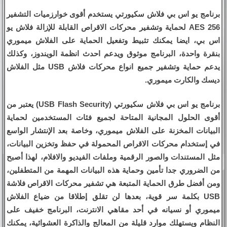
برنامج يو اس بي فلاش سكيورتي يستخدم أقوى خوارزميات التشفير
AES 256 لحماية وتشفير محركات الاقراص القابلة للإزالة فلاش يو
اس بي، ايضا يمكنك تثبيط وتفعيل الحماية على الفلاش ميموري
بنقرة واحدة، البرنامج موثوق ويدعم احدث انظمة الويندوز، وكذلك
يدعم حماية وتشفير جميع انواع محركات فلاش USB مثل الفلاش
ديسك والكارت ميموري.
برنامج يو اس بي فلاش سكيورتي (USB Flash Security) يعتبر من
أقوى الحلول المجانية المتاحة لجميع فئات المستخدمين لحماية
البيانات المخزنة على الفلاش ميموري، وخاصة بعد الإنتشار الواسع
في إستخدام محركات الاقراص المحمولة في حفظ وتخزين البيانات،
مثل المستندات والصور الرقمية وملفات الفيديو والافلام، لهذا أصبح
من الضروري جدا تأمين وحماية هذه البيانات المهمة من المتطفلين،
ومن أفضل طرق الحماية المتبعة هي تشفير محركات الاقراص فلاشة
USB بكلمة سر قوية، بعدها لن تقلق إطلاقا من ضياع الفلاش
ميموري أو نسيانه في أحد مقاهي الانترنت، البرنامج خفيف على
النظام ويستهلك موارد قليلة من المعالج والذاكرة العشوائية، يمكنك