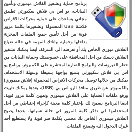
برنامج حماية وتشفير الفلاش ميموري وتأمين
البيانات، يو اس بي فلاش سكيورتي تطبيق
مجاني يساعدك على حماية محركات الاقراص
فلاشة USB المحمولة وتشفيرها بكلمة مرور
قوية من أجل تأمين جميع الملفات المخزنة
بداخلها وحماية بياناتك المهمة في حالة ضياع
الفلاش ميوري الخاص بك أو تعرضه الى السرقة، ايضا يمكنك تشفير
الفلاش ديسك من اجل المحافظة على خصوصيتك وحماية البيانات من
خطر الفيروسات والبرامج الضارة المنتشرة على الكمبيوتر، برنامج يو
اس بي فلاش سكيورتي يتمتع بواجهة بسيطة وسهلة الاستخدام،
يمكنك من خلالها توصيل محركات الاقراص المحمولة (فلاش ميموري)
بالكمبيوتر عن طريق منافذ اليو اس بي (USB)، بعدها يمكنك تثبيت
ورفع ملفات الحماية على الفلاش ميموري وتعيين كلمة مرور قوية،
ايضا البرنامج يسمح لك بإختيار كلمة معينة كإجراء إحتياطي من أجل
استخدامها في تذكر كلمة المرور في حالة نسيانها، بعدها يصبح
الفلاش ميموري الخاص بك محمي بكلمة سر قوية ولا يستطيع أحد
غيرك الدخول اليه وتصفح الملفات.