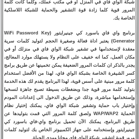
شبكة الواي فاي في المنزل أو في مكتب عملك، وكلما كانت كلمة
المرور قوية كلما زادة قوة التشفير والحماية للشبكة اللاسلكية
الخاصة بك.
برنامج واي فاي باسورد كي جينيرايتور (WiFi Password Key
Generator) يعتبر اداة فعالة وصغيرة الحجم لتوليد كلمات سرية
معقدة لإستخدامها في تشفير شبكة الواي فاي في منزلك أو في
مكان العمل، كما انه خفيف على النظام ولا يستهلك موارد المعالج،
يجدر بالذكر ان كلمات المرور الضعيفة يمكن تخمينها عن طريق برامج
كسر الشيفرة الخاصة بشبكة الواي فاي، لهذا من الأفضل استخدام
كلمة مرور مبنية على أسس قوية، لهذا البرنامج يقدم لك هذه الخدمة
بتوليد كلمة مرور قوية جدا وبضغطات بسيطة تصبح جاهزة لنسخها
وإستخدامها مباشرة، وذلك عن طريق الدخول الى إعدادات المودم
وإختيار باب حماية وتشفير شبكة الواي فاي، يمكنك إختيار نظام
الحماية WAP/WAP2 ولصق كلمة المرور التي قمت بتوليدها عن
طريق البرنامج، يمكنك الآن تحميل برنامج واي-فاي باسورد كي
جينيرايتور وإستخدامه على جهاز الكمبيوتر الخاص بك لتوليد كلمات
مرور قوية لتشفير شبكة الواي فاي مجانا ومدى الحياة.