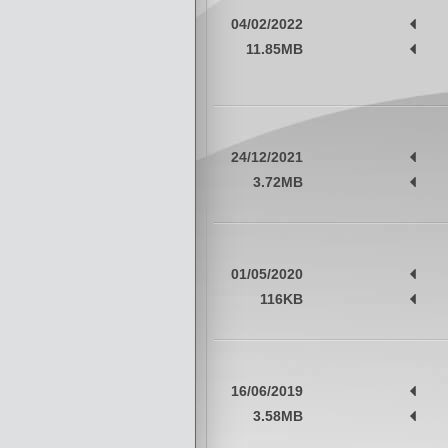
04/02/2022
11.85MB
24/12/2021
3.72MB
01/05/2020
116KB
16/06/2019
3.58MB