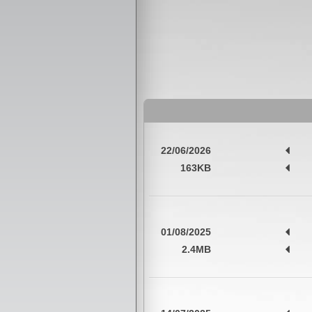
22/06/2026
163KB
01/08/2025
2.4MB