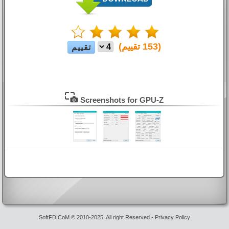
(
153
تقييم)
Screenshots for GPU-Z
SoftFD.CoM © 2010-2025. All right Reserved -
Privacy Policy