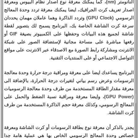
النانومتر (nm)، كما يمكنك معرفة نوع اصدار نظام البيوس ومعرفة
اصدار تعريف كرت الجرافيك، ايضا يمكنك معرفة تردد وحدة المعالج
الرسومي (GPU Clock) وتردد الذاكرة وهما عاملان مهمان يحددان
سرعة كرت الشاشة الخاصة بك، البرنامح يسمح لك بتصوير لقطة
شاشة لجميع هذه البيانات وحفظها على الكمبيوتر بصيغة GIF أو
رفعها مباشرة على مساحة مجانية لإستضافة الصور على شبكة
الانترنت ومشاركة رابط الصورة مع الاصدقاء عبر الانترنت على مواقع
التواصل الاجتماعي أو على المنتديات التقنية.
البرنامج يساعدك ايضا على معرفة ومراقبة درجة حرارة وحدة معالجة
الرسومات وعرض رسم بياني لتغيرات درجة الحرارة، بالإضافة الى
معرفة مقدار الطاقة المستخدمة من طرف وحدة معالجة الرسوميات
(GPU Power)، وايضا معرفة ومراقبة نسبة الضغط والحمل على
المعالج الرسومي، وكذلك معرفة حجم الذاكرة المستخدمة من طرف
كرت الشاشة.
يجدر بالذكر أن معرفة نوع بطاقة الرسومات أو كرت الشاشة ومعرفة
خصائص وحدة المعالج الرسومي الخاص بها هي عملية هامة جدا