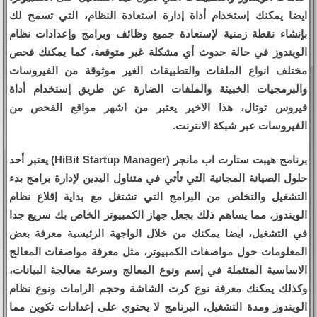
ايضا يمكنك إستخدام أداة إدارة استعادة النظام، التي تسمح لك
بإنشاء نقطة زمنية لإستعادة جميع وظائف وبرامج وإعدادات نظام
الويندوز في حالة حدوث أي مشكلة غير متوقعة، كما يمكنك فحص
مختلف انواع الملفات والتطبيقات الغير موثوقة من الفيروسات
والبرمجيات الخبيثة والملفات الضارة عن طريق إستخدام أداة
فيروس توتال، هذا الاخير يعتبر من اشهر مواقع الفحص من
الفيروسات عبر شبكة الانترنت.
برنامج هيبت ستارت اب مانجر (HiBit Startup Manager) يعتبر أحد
حلول الصيانة المجانية التي تأتي في متناول اليدين لإدارة برامج بدء
التشغيل والتخلص من البرامج التي تشتغل مع بداية إقلاع نظام
الويندوز، مما يساهم ذلك بجعل جهاز الكمبيوتر الخاص بك سريع جدا
في التشغيل، ايضا يمكنك من خلال الواجهة الرئيسية معرفة بعض
المعلومات حول مواصفات الكمبيوتر، مثل معرفة مواصفات المعالج
الاساسية المتثملة في إسم ونوع المعالج وسرعة معالجة البيانات،
وكذلك يمكنك معرفة نوع كرت الشاشة وحجم الرامات ونوع نظام
الويندوز ومدة التشغيل، البرنامج لا يحتوي على إعدادات تكوين مما