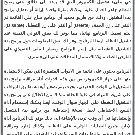
في بطىء تشغيل الكمبيوتر الذي قد يمتد الى دقائق حتى يصبح
النظام جاهز للعمل عليه، يمكنك بنقرة واحدة إزالة أو تعطيل برامج
بدء التشغيل، وذلك عن طريق تحديد أي برنامج متاح على القائمة ثم
النقر على زر الحذف (Delete) أو النقر على زر التعطيل (Disable)،
ليتم تعطيل البرنامج نهائيا، مما يوفر لك بعض الثواني الثمينة عند
تشغيل النظام، ايضا البرنامج يوفر لك بعض المعلومات حول برامج بدء
التشغيل النشطة، مثل إسم البرنامج ومسار الملف التنفيذي على
القرص الصلب، وكذلك مسار المدخلات على الريجستري.
البرنامج يحتوي على قائمة من الادوات المتميزة التي يمكن الاستفادة
منها على جهاز الكمبيوتر، من بين هذه الادوات أداة مراقبة برامج بدء
التشغيل في الوقت الحقيقي، بحيث يتم تصغير أيقونة تطبيق المراقب
على شريط المهام في علبة النظام تمكنك من الاطلاع على برامج بدء
التشغيل النشطة على الجهاز طوال الوقت، ايضا يمكنك إستخدام أداة
النسخ الاحتياطي لعمل نسخة إحتياطية من برامج بدء التشغيل
وإستعادتها في أي وقت تريد، بالإضافة الى ذلك يوفر لك البرنامج أداة
لإدارة جميع العمليات الجارية على النظام، وكذلك إدارة ومراقبة
خدمات الويندوز والتطبيقات التي تكون قيد التشغيل على الكمبيوتر،