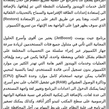
كامل خدمات الويندوز والعمليات النشطة التي تم إيقافها، بالإضافة
الى إستعادة إعدادات الطاقة الإفتراضية والسماح بالتحديثات التلقائية
عبر النت، وهذا يتم عن طريق النقر على زر الإستعادة (Restore)
الذي سوف يظهر فورا على الواجهة بعد الإنتهاء من تسريع الكمبيوتر.
برنامج جيت بوست (JetBoost) يعتبر من أقوى وأسرع الحلول
المجانية التي تأتي في متناول جميع فئات المستخدمين لزيادة سرعة
جهاز الكمبيوتر عبر إجراء سلسلة من التحسينات المختلفة على
النظام بشكل تلقائي وبضغطة واحدة، أولاها يكمن في رصد وإيقاف
العمليات وخدمات الويندوز الغير هامة التي تهدر الكثير من موارد
الكمبيوتر بدون تسجيل أدنى فائدة للمستخدم، ايضا بالنسبة لمحبي
الألعاب يمكن توجيه استخدام كامل موارد وحدة المعالج (CPU)
وذاكرة الوصول العشوائي (RAM) في تشغيل الالعاب على نحو أسرع،
ايضا يمكنك الدخول الى اعدادات البرنامج وتغيير لغة واجهة المستخدم
الى عدة لغات، بالإضافة الى إمكنية التحكم في نسبة شفافية الواجهة
الرسومية على سطح المكتب لتبدو أكثر أناقة، وكذلك يمكنك تصغير
البرنامج في علبة النظام على شريط المهام من أجل المحافظة على