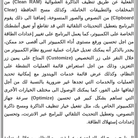
الفعلية عن طريق تنظيف الذاكرة العشوائية (Clean RAM) من
المخلفات والتطبيقات الخاملة، وكذلك مسح الحافظة (Clear
Clipboard) من النصوص والصور المنسوخة، إضافتا الى ذلك يقوم
البرنامج بتعطيل التحديثات التلقائية التي قد تقاطع أو تعيق أنشطتك
الخاصة على الكمبيوتر، كما يعمل البرنامج على تغيير إعدادات الطاقة
من اجل تحسين ورفع مستوى أداء الكمبيوتر الى أقصى حد ممكن،
يجدر بالذكر أنه يمكنك تعديل خيارات عملية تسريع نظام الكمبيوتر من
خلال النقر على زر التخصيص (Customize) المتاح على يمين زر
التعزيز، وذلك من اجل استعراض قائمة العمليات النشطة على
النظام، وكذلك عرض قائمة خدمات الويندوز مع إمكانية تحديد
العمليات والخدمات التي تجدها غير ضرورية بالنسبة لك من أجل
ايقافها على الفور، كما يمكنك الوصول الى مختلف الخيارات الأخرى
التي تساهم بشكل كبير في تحسين (Optimize) سرعة جهاز
الكمبيوتر الخاص بك، مثل تفعيل خيار تنظيف الذاكرة ومسح ذاكرة
النصوص، وتعطيل التحديث التلقائي للبرامج عبر الانترنت، وتحسين
إعدادات إستهلاك الطاقة.
البرنامج يسمح لك بالتراجع عن عملية تسريع النظام من خلال إستعادة