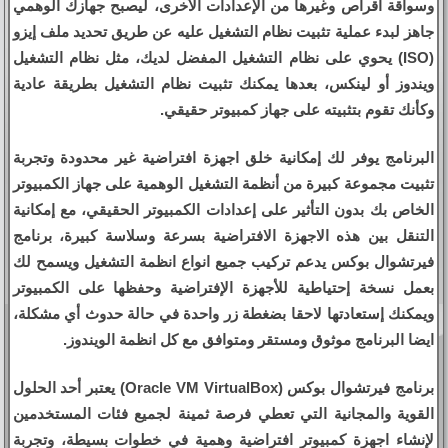
وسواقة اقراص وغيرها من الإعدادات الأخرى، ليصبح جهازك الوهمي
جاهز لبدء عملية تثبيت نظام التشغيل عليه عن طريق تحديد ملف إيزو
(ISO) يحوي على نظام التشغيل المفضل لديك، مثل نظام التشغيل
ويندوز أو لينكس، بعدها يمكنك تثبيت نظام التشغيل بطريقة عادية
وكأنك تقوم بتثبيته على جهاز كمبيوتر حقيقي.
البرنامج يوفر لك إمكانية خلق اجهزة افتراضية غير محدودة وتجربة
تثبيت مجموعة كبيرة من أنظمة التشغيل الوهمية على جهاز الكمبيوتر
الخاص بك بدون التأثير على إعدادات الكمبيوتر الحقيقي، مع إمكانية
التنقل بين هذه الاجهزة الافتراضية بسرعة وسلاسة كبيرة، برنامج
فيرتشوال بوكس يدعم تركيب جميع انواع انظمة التشغيل ويسمح لك
بعمل نسخة إحتياطية للأجهزة الإفتراضية وحفظها على الكمبيوتر
ويمكنك إستعادتها لاحقا بضغطة زر واحدة في حالة حدوث أي مشكلة،
ايضا البرنامج موثوق ومستقر ومتوافق مع كل انظمة الويندوز.
برنامج فيرتشوال بوكس (Oracle VM VirtualBox) يعتبر أحد الحلول
القوية والمجانية التي تعطي فرصة ثمينة لجميع فئات المستخدمين
لإنشاء اجهزة كمبيوتر افتراضية وهمية في خطوات بسيطة، وتجربة