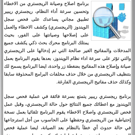
برنامج اصلاح وصيانة الريجستري من الاخطاء
وتحسين سرعة أداء النظام، ريجستري ريبير
تطبيق مجاني يساعدك على فحص سجل
الويندوز (الريجستري) وكشف الاخطاء والعمل
على إصلاحها وصيانتها على الفور، بحيث
يمتلك البرنامج محرك بحث ذكي يكشف جميع
المدخلات والمفاتيح الغير صالحة التي تم إدخالها على الريجستري
والتي تؤثر على سرعة اداء نظام الويندوز، بعدها يقوم البرنامج بعمل
صيانة وإصلاح هذه المفاتيح بضغطة زر واحدة، ايضا البرنامج يسمح لك
بتنظيف الريجستري من خلال حذف مخلفات البرامج المحذوفة سابقا
وكذلك حذف مفاتيح الريجستري الفارغة.
برنامج ريجستري ريبير يتمتع بسرعة فائقة في عملية فحص سجل
الويندوز مع اعطائك جميع النتائج حول حالة الريجستري، وقبل عمل
فحص للريجستري واصلاح الاخطاء يقوم البرنامج تلقائيا بعمل نسخة
إحتياطية من الريجستري وحفظها على الحاسوب من أجل استرجاعها
في حالة حدوث أي خطأ بالنظام بعد الصيانة، ايضا عملية فحص