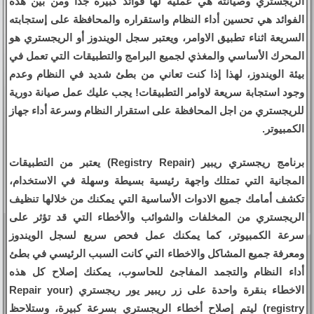
الريجستري وصيانته هي عملية لها فوائد كبيرة جدا ومن بين هذه
الفوائد هي تحسين أداء النظام واستقراره والمحافظة على إستجابته
السريعة اثناء تطبيق الاوامر، ويعتبر سجل الويندوز أو الريجستري هو
المحرك الأساسي والمغذي لجميع البرامج والتطبيقات التي تعمل في
بيئة الويندوز، لهذا إذا كنت تعاني من بطئ شديد في النظام وعدم
وجود استجابة سريعة لاوامر التطبيقات! يجب عليك عمل صيانة دورية
للريجستري من اجل المحافظة على استقرار النظام وسرعة أداء جهاز
الكمبيوتر.
برنامج ريجستري ريبير (Registry Repair) يعتبر من التطبيقات
المجانية التي تمتلك واجهة رئيسية بسيطة وسهلة في الاستخدام،
تكشف أمامك جميع الادوات الأساسية التي يمكنك من خلالها تنظيف
الريجستري من المخلفات والشوائب والأخطاء التي قد تؤثر على
سرعة الكمبيوتر، كما يمكنك عمل فحص سريع لسجل الويندوز
ومعرفة جميع المشاكل والاخطاء التي كانت السبب الرئيسي في بطئ
أداء النظام والتجمد المفاجئ للحاسوب، يمكنك إصلاح كل هذه
الاخطاء بنقرة واحدة على زر ريبير يور ريجستري (Repair your
registry) ليتم إصلاح أخطاء الريجستري بسرعة كبيرة، وستلاحظ