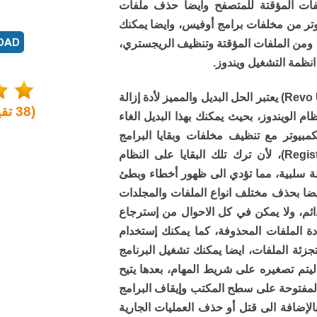
لفات المؤقتة للمتصفح وايضا حذف ملفات
وتر من مخلفات برامج أوفيس، وايضا يمكنك
 ومن الملفات المؤقتة وتنظيف الريجستري،
انظمة التشغيل ويندوز.
برنامج ريفو انينستالر (Revo Uninstaller) يعتبر الحل البديل والمميز لأدة إزالة
(
38
تقي
م الويندوز، بحيث يمكنك بهذا البديل الغاء
مبيوتر مع تنظيف مخلفات وبقايا البرامج
المحذوفة من سجل الويندوز (Registry)، لأن ترك تلك البقايا على النظام
قة سلبية، مما تؤدي الى ظهور أخطاء وبطئ
يضا بحذف مختلف انواع الملفات والمجلدات
م، ولا يمكن في كل الاحوال من إسترجاع
ة الملفات المحذوفة، كما يمكنك إستخدام
تجزئة الملفات، ايضا يمكنك تشغيل البرنامج
وضع الصياد (Hunter Mode) ليتم تصغيره على شريط المهام، بعدها يتيح
ج المفتوحة على سطح المكتب وإيقاف البرامج
بالإضافة الى قتل أو حذف العمليات الجارية