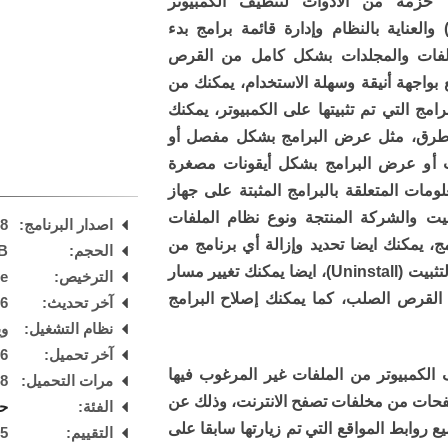
ج حزمة من الادوات لتنظيف الكمبيوتر
Clean) والعناية بالنظام وإدارة قائمة برامج بدء
ملفات والمجلدات بشكل كامل من القرص
ع بواجهة أنيقة وسهلة الاستخدام، يمكنك من
امج التي تم تثبيتها على الكمبيوتر، يمكنك
ة طرق، مثل عرض البرامج بشكل مفصل أو
ت أو عرض البرامج بشكل أيقونات مصغرة
معلومات المتعلقة بالبرامج المثبتة على جهاز
ثبيت والشركة المنتجة ونوع نظام الملفات
اصدار البرنامج:
.8
ج، يمكنك ايضا تحديد وإزالة أي برنامج من
الحجم:
B
القائمة بنقرة واحدة على زر الغاء التثبيت (Uninstall)، ايضا يمكنك تغيير مسار
الترخيص:
are
 القرص الصلب، كما يمكنك إصلاح البرامج
آخر تحديث:
26
نظام التشغيل:
ويند
آخر تحميل:
 AM
الكمبيوتر من الملفات غير المرغوب فيها
مرات التحميل:
28
يف المتصفحات من مخلفات تصفح الانترنت، وذلك عن
الفئة:
حذ
ابط المواقع التي تم زيارتها سابقا على
التقييم:
5
/