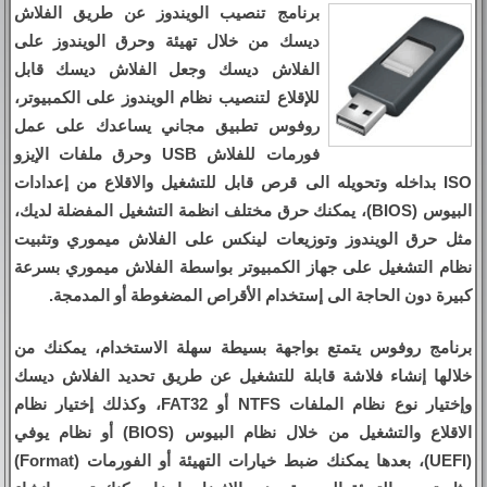
برنامج تنصيب الويندوز عن طريق الفلاش
ديسك من خلال تهيئة وحرق الويندوز على
الفلاش ديسك وجعل الفلاش ديسك قابل
للإقلاع لتنصيب نظام الويندوز على الكمبيوتر،
روفوس تطبيق مجاني يساعدك على عمل
فورمات للفلاش USB وحرق ملفات الإيزو
ISO بداخله وتحويله الى قرص قابل للتشغيل والاقلاع من إعدادات
البيوس (BIOS)، يمكنك حرق مختلف انظمة التشغيل المفضلة لديك،
مثل حرق الويندوز وتوزيعات لينكس على الفلاش ميموري وتثبيت
نظام التشغيل على جهاز الكمبيوتر بواسطة الفلاش ميموري بسرعة
كبيرة دون الحاجة الى إستخدام الأقراص المضغوطة أو المدمجة.
برنامج روفوس يتمتع بواجهة بسيطة سهلة الاستخدام، يمكنك من
خلالها إنشاء فلاشة قابلة للتشغيل عن طريق تحديد الفلاش ديسك
وإختيار نوع نظام الملفات NTFS أو FAT32، وكذلك إختيار نظام
الاقلاع والتشغيل من خلال نظام البيوس (BIOS) أو نظام يوفي
(UEFI)، بعدها يمكنك ضبط خيارات التهيئة أو الفورمات (Format)