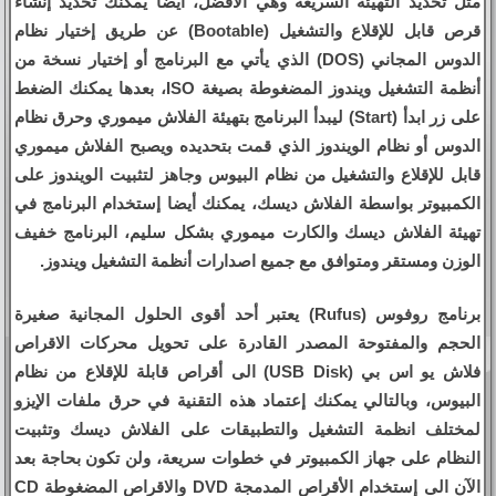
مثل تحديد التهيئة السريعة وهي الافضل، ايضا يمكنك تحديد إنشاء
قرص قابل للإقلاع والتشغيل (Bootable) عن طريق إختيار نظام
الدوس المجاني (DOS) الذي يأتي مع البرنامج أو إختيار نسخة من
أنظمة التشغيل ويندوز المضغوطة بصيغة ISO، بعدها يمكنك الضغط
على زر ابدأ (Start) ليبدأ البرنامج بتهيئة الفلاش ميموري وحرق نظام
الدوس أو نظام الويندوز الذي قمت بتحديده ويصبح الفلاش ميموري
قابل للإقلاع والتشغيل من نظام البيوس وجاهز لتثبيت الويندوز على
الكمبيوتر بواسطة الفلاش ديسك، يمكنك أيضا إستخدام البرنامج في
تهيئة الفلاش ديسك والكارت ميموري بشكل سليم، البرنامج خفيف
الوزن ومستقر ومتوافق مع جميع اصدارات أنظمة التشغيل ويندوز.
برنامج روفوس (Rufus) يعتبر أحد أقوى الحلول المجانية صغيرة
الحجم والمفتوحة المصدر القادرة على تحويل محركات الاقراص
فلاش يو اس بي (USB Disk) الى أقراص قابلة للإقلاع من نظام
البيوس، وبالتالي يمكنك إعتماد هذه التقنية في حرق ملفات الإيزو
لمختلف انظمة التشغيل والتطبيقات على الفلاش ديسك وتثبيت
النظام على جهاز الكمبيوتر في خطوات سريعة، ولن تكون بحاجة بعد
الآن الى إستخدام الأقراص المدمجة DVD والاقراص المضغوطة CD