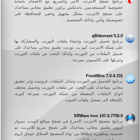
برنامج تصفح الانترنت الآمن والسريع مع الاهتمام بحماية
خصوصية المستخدمين، يانديكس براوزر تطبيق مجاني يساعدك
على تصفح الانترنت بشكل مجهول وخفي للمحافظة على
خصوصيتك وأمن بياناتك الشخصية ...
qBittorrent 5.2.0
برنامج تحميل التورنت وإنشاء ملفات التورنت والمشاركة بها
على شبكة الانترنت، كيو بت تورنت تطبيق مجاني يساعدك على
تحميل الملفات من التورنت وكذلك البحث عن ملفات التورنت
وتنزيلها على الكمبيوتر بسرعة ...
FrostWire 7.0.4.331
برنامج التحميل من التورنت وتبادل الملفات، فروست واير تطبيق
مجاني يساعدك على البحث عن ملفات التورنت وتحميل مختلف
انواع الملفات المفضلة من شبكة التورنت بسرعة كبيرة،
بالإضافة الى تشغيل ملفات الصوت ...
SRWare Iron 147.0.7750.0
برنامج متصفح الانترنت الاسرع في تصفح مواقع الويب، سروار
آيرون تطبيق مجاني يساعدك على تصفح سريع للانترنت تم
تصميمه وتطويره إنطلاقا من نواة المتصفح العملاق جوجل كروم
متميزا عنه بسرعته العالية ...