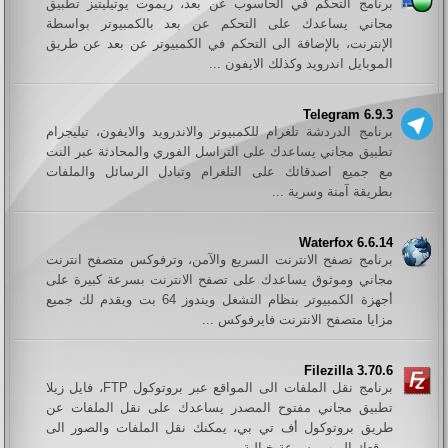
برنامج التحكم في الحاسوب عن بعد، ريموت يوتيليتيز تطبيق
مجاني يساعدك على التحكم عن بعد بالكمبيوتر بواسطة
الإنترنت، بالإضافة الى التحكم في الكمبيوتر عن بعد عن طريق
الموبايل اندرويد وكذلك الايفون ...
Telegram 6.9.3
برنامج الدردشة تلغرام للكمبيوتر والاندرويد والايفون، تيليجرام
تطبيق مجاني يساعدك على التراسل الفوري والمحادثة عبر النت
مع جميع اصدقائك على التلغرام وتبادل الرسائل والملفات
بطريقة آمنة وسرية ...
Waterfox 6.6.14
برنامج تصفح الانترنت السريع والآمن، وترفوكس متصفح انترنت
مجاني وموثوق يساعدك على تصفح الانترنت بسرعة كبيرة على
أجهزة الكمبيوتر بنظام التشغل ويندوز 64 بت ويقدم لك جميع
مزايا متصفح الانترنت فايرفوكس ...
Filezilla 3.70.6
برنامج نقل الملفات الى المواقع عبر بروتوكول FTP، فايل زيلا
تطبيق مجاني مفتوح المصدر يساعدك على نقل الملفات عن
طريق بروتوكول أف تي بي، يمكنك نقل الملفات والصور الى
موقعك الويب بسرعة خيالية ...