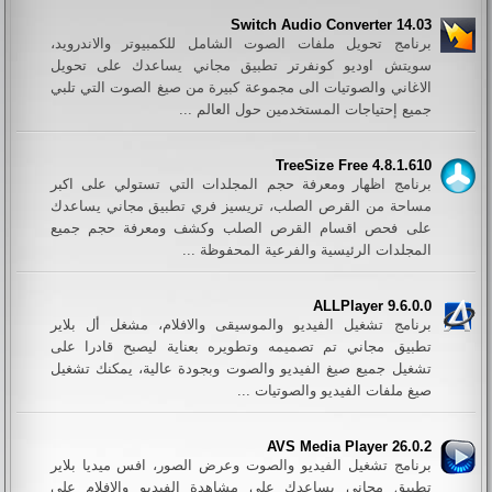
Switch Audio Converter 14.03
برنامج تحويل ملفات الصوت الشامل للكمبيوتر والاندرويد،
سويتش اوديو كونفرتر تطبيق مجاني يساعدك على تحويل
الاغاني والصوتيات الى مجموعة كبيرة من صيغ الصوت التي تلبي
جميع إحتياجات المستخدمين حول العالم ...
TreeSize Free 4.8.1.610
برنامج اظهار ومعرفة حجم المجلدات التي تستولي على اكبر
مساحة من القرص الصلب، تريسيز فري تطبيق مجاني يساعدك
على فحص اقسام القرص الصلب وكشف ومعرفة حجم جميع
المجلدات الرئيسية والفرعية المحفوظة ...
ALLPlayer 9.6.0.0
برنامج تشغيل الفيديو والموسيقى والافلام، مشغل أل بلاير
تطبيق مجاني تم تصميمه وتطويره بعناية ليصبح قادرا على
تشغيل جميع صيغ الفيديو والصوت وبجودة عالية، يمكنك تشغيل
صيغ ملفات الفيديو والصوتيات ...
AVS Media Player 26.0.2
برنامج تشغيل الفيديو والصوت وعرض الصور، افس ميديا بلاير
تطبيق مجاني يساعدك على مشاهدة الفيديو والافلام على