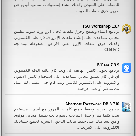
للملفات على السيدي وكذلك إنشاء إسطوانات سمعية أوديو عن
طريق حرق ملفات الصوت ...
ISO Workshop 13.7
برنامج انشاء وتصفح وحرق ملفات ISO، ايزو ورك شوب تطبيق
مجاني يساعدك على إنشاء ملفات الإيزو (ISO) على الكمبيوتر،
وكذلك حرق ملفات الإيزو على اقراص مضغوطة ومدمجة
CD/DVD ...
iVCam 7.3.9
برنامج تحويل كاميرا الهاتف الى ويب كام عالية الدقة للكمبيوتر،
آي في كام تطبيق مجاني يساعدك على استخدام كاميرا الايفون
والاندرويد على الكمبيوتر ككاميرا ويب كام حتى يتسنى لك عمل
بث مباشر أو عمل دردشة ...
Alternate Password DB 3.710
برنامج تخزين وحفظ جميع كلمات المرور مع اسم المستخدم
تحت كلمة سر واحدة، التيرنات باسورد دب تطبيق مجاني موثوق
وآمن يساعدك على حفظ بيانات الدخول السرية لجميع حساباتك
الالكترونية على الانترنت ...