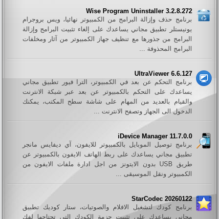
Wise Program Uninstaller 3.2.8.272
برنامج حذف وإزالة البرامج من الكمبيوتر نهائيا، ويس بروجرام
يونيستلر تطبيق مجاني يساعدك على إلغاء تثبيت البرامج وإزالة
البرامج من جذورها مع تنظيف جهاز الكمبيوتر من آثار ومخلفات
البرامج المحذوفة ...
UltraViewer 6.6.127
برنامج التحكم عن بعد في الكمبيوتر، الترا فيور تطبيق مجاني
يساعدك على التحكم بالكمبيوتر عن بعد عبر شبكة الانترنت
والقيام بالعديد من المهام على شاشة سطح المكتب، يمكنك
الدخول الى الجهاز وتصفح الانترنت ...
iDevice Manager 11.7.0.0
برنامج توصيل الموبايل بالكمبيوتر للايفون، آي ديفايس مانجر
تطبيق مجاني يساعدك على ربط الهاتف الايفون بالكمبيوتر عن
طريق USB بدون الايتونز من اجل ادارة ملفات الايفون من
الكمبيوتر ونقل الموسيقى ...
StarCodec 20260122
برنامج كودك لتشغيل الافلام والصوتيات، ستار كوديك تطبيق
مجاني يساعدك على تثبيت حزمة الكودك التي تحتاجها لفك