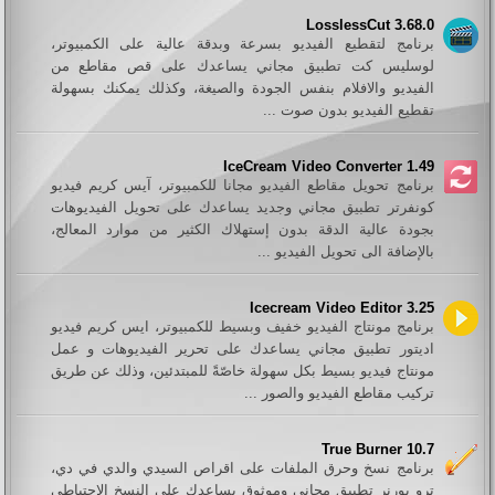
LosslessCut 3.68.0
برنامج لتقطيع الفيديو بسرعة وبدقة عالية على الكمبيوتر،
لوسليس كت تطبيق مجاني يساعدك على قص مقاطع من
الفيديو والافلام بنفس الجودة والصيغة، وكذلك يمكنك بسهولة
تقطيع الفيديو بدون صوت ...
IceCream Video Converter 1.49
برنامج تحويل مقاطع الفيديو مجانا للكمبيوتر، آيس كريم فيديو
كونفرتر تطبيق مجاني وجديد يساعدك على تحويل الفيديوهات
بجودة عالية الدقة بدون إستهلاك الكثير من موارد المعالج،
بالإضافة الى تحويل الفيديو ...
Icecream Video Editor 3.25
برنامج مونتاج الفيديو خفيف وبسيط للكمبيوتر، ايس كريم فيديو
اديتور تطبيق مجاني يساعدك على تحرير الفيديوهات و عمل
مونتاج فيديو بسيط بكل سهولة خاصّةً للمبتدئين، وذلك عن طريق
تركيب مقاطع الفيديو والصور ...
True Burner 10.7
برنامج نسخ وحرق الملفات على اقراص السيدي والدي في دي،
ترو بورنر تطبيق مجاني وموثوق يساعدك على النسخ الاحتياطي