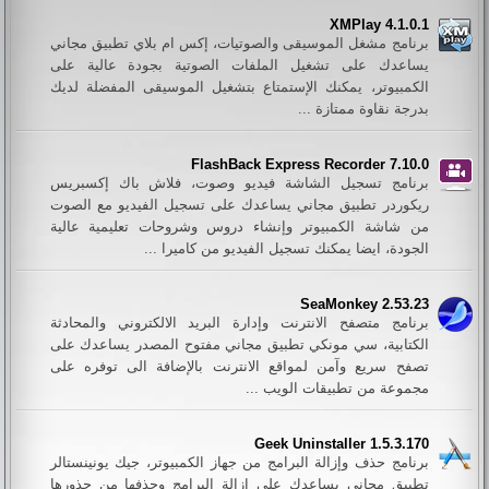
XMPlay 4.1.0.1
برنامج مشغل الموسيقى والصوتيات، إكس ام بلاي تطبيق مجاني
يساعدك على تشغيل الملفات الصوتية بجودة عالية على
الكمبيوتر، يمكنك الإستمتاع بتشغيل الموسيقى المفضلة لديك
بدرجة نقاوة ممتازة ...
FlashBack Express Recorder 7.10.0
برنامج تسجيل الشاشة فيديو وصوت، فلاش باك إكسبريس
ريكوردر تطبيق مجاني يساعدك على تسجيل الفيديو مع الصوت
من شاشة الكمبيوتر وإنشاء دروس وشروحات تعليمية عالية
الجودة، ايضا يمكنك تسجيل الفيديو من كاميرا ...
SeaMonkey 2.53.23
برنامج متصفح الانترنت وإدارة البريد الالكتروني والمحادثة
الكتابية، سي مونكي تطبيق مجاني مفتوح المصدر يساعدك على
تصفح سريع وآمن لمواقع الانترنت بالإضافة الى توفره على
مجموعة من تطبيقات الويب ...
Geek Uninstaller 1.5.3.170
برنامج حذف وإزالة البرامج من جهاز الكمبيوتر، جيك يونينستالر
تطبيق مجاني يساعدك على إزالة البرامج وحذفها من جذورها