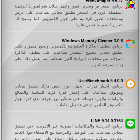
FreeVimager 9.9.27
برنامج استعراض وتحرير الصور وعمل سلايد شو لصورك الرقمية
المفضلة، فري في ايميجر تطبيق مجاني يساعدك على عرض
ومشاهدة الصور الرقمية على جهاز الكمبيوتر، كما يسمح لك
بتحرير الصور والتعديل عليها ...
Windows Memory Cleaner 3.0.8
برنامج تنظيف الذاكرة العشوائية للكمبيوتر، ويندوز ميموري كلينر
تطبيق مجاني مفتوح المصدر يساعدك على تنظيف الذاكرة
المؤقتة من مخلفات البرامج الغير نشطة، مما يعمل ذلك على
زيادة سرعة الجهاز ...
UserBenchmark 5.4.0.0
برنامج اختبار قدرات الجهاز، يوزر بنش مارك تطبيق مجاني
وموثوق يساعدك على إختبار قدرة كرت الشاشة والمعالج
والرامات والهارد ديسك، حتى تتمكن من معرفة مدى قدرة جهاز
الكمبيوتر الخاص بك في تشغيل الالعاب ...
LINE 9.14.0.3764
برنامج الدردشة والمكالمات الصوتية عبر الانترنت، لاين تطبيق
مجاني يساعدك على التواصل والدردشة مع الاصدقاء حول العالم
بطريقة مبتكرة وممتعة، يمكنك البقاء على اتصال دائم مع