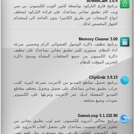
bcWebCam 3.0.4
برنامج قارئ الباركود بواسطة كامير الويب للكمبيوتر، بي سي
ويب كام تطبيق مجاني يساعدك على قراءة الباركود لمختلف
انواع المنتجات عن طريق الكاميرا بدون الحاجة الى إستخدام
الجهاز المخصص لذلك ...
Memory Cleaner 3.00
برنامج تنظيف ذاكرة الوصول العشوائي الرام وتحسين سرعة
أداء النظام، ميموري كلينر تطبيق مجاني يساعدك على تنظيف
ذاكرة الكمبيوتر من جميع المخلفات المخبأة ومسح ذاكرة
التخزين المؤقت للنظام ...
ClipGrab 3.9.15
برنامج تحميل مقاطع الفيديو من الانترنت بسرعة كبيرة، كليب
جراب تطبيق مجاني يساعدك على تحميل وتحويل مختلف مقاطع
الفيديو المفضلة لديك عبر الانترنت وتنزيلها على الكمبيوتر
بجودات وصيغ مختلفة ...
GameLoop 5.1.152.90
برنامج محاكي أندرويد للكمبيوتر، جيم لوب تطبيق مجاني من
تطوير شركة تينسنت يساعدك على تشغيل العاب الاندرويد على
جهاز الكمبيوتر الخاص بك في بيئة مستقرة، مثل لعبة ببجي