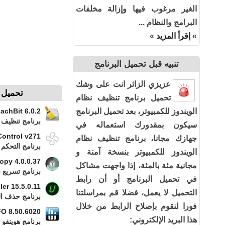
الغير مرغوب فيها وإزالة مخلفات
البرامج والنظام ...
»
إقرأ المزيد
»
تنبيه قبل تحميل البرنامج
عزيزي الزائر انت على وشك
تحميل بر
تحميل برنامج تنظيف نظام
الويندوز للكمبيوتر، بعد تحميل البرنامج
achBit 6.0.2
برنامج تنظيف 
سيكون بمقدورك استعماله في
ontrol v271
جهازك مجانا، برنامج تنظيف نظام
برنامج التحكم
الويندوز للكمبيوتر بنسخة آمنة و
opy 4.0.0.37
مجانية مئة بالمئة، إذا واجهت مشاكل
برنامج تسريع 
في تحميل البرنامج أو أن رابط
ler 15.5.0.11
التحميل لا يعمل، فضلا قم بمراسلتنا
برنامج حذف ال
فورا لنقوم بإصلاح الرابط من خلال
O 8.50.6020
هذا البريد الإلكتروني:
برنامج هوينفو 