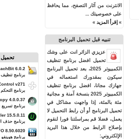
الانترنت من آثار التصفح، مما يحافظ
على خصوصيتك ...
»
إقرأ المزيد
»
تنبيه قبل تحميل البرنامج
عزيزي الزائر انت على وشك
تحميل بر
تحميل افضل برنامج تنظيف
الكمبيوتر 2025، بعد تحميل البرنامج
achBit 6.0.2
برنامج تنظيف 
سيكون بمقدورك استعماله في
ontrol v271
جهازك مجانا، افضل برنامج تنظيف
برنامج التحكم
الكمبيوتر 2025 بنسخة آمنة و مجانية
opy 4.0.0.37
مئة بالمئة، إذا واجهت مشاكل في
برنامج تسريع 
تحميل البرنامج أو أن رابط التحميل لا
ler 15.5.0.11
يعمل، فضلا قم بمراسلتنا فورا لنقوم
برنامج حذف ال
بإصلاح الرابط من خلال هذا البريد
O 8.50.6020
الإلكتروني:
برنامج هوينفو 